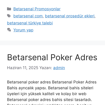
Kategoriler
Betarsenal Promosyonlar
Etiketler
betarsenal com
,
betarsenal prosedür ekleri
,
betarsenal türkiye talebi
Yorum yap
Betarsenal Poker Adres
Haziran 11, 2025
Yazarı:
admin
Betarsenal poker adres Betarsenal Poker Adres
Bahis ayrıcalık yapısı. Betarsenal bahis siteleri
üyeleri için yüksek kaliteli ve kolay bir web
Betarsenal poker adres bahis sitesi tasarladı.