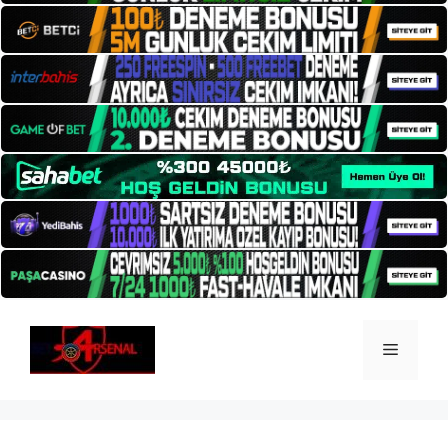
İçeriğe
atla
Menü