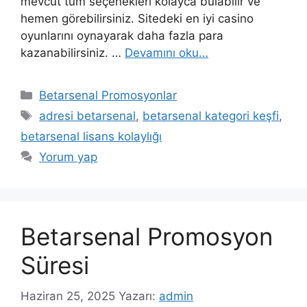
mevcut tüm seçenekleri kolayca bulabilir ve
hemen görebilirsiniz. Sitedeki en iyi casino
oyunlarını oynayarak daha fazla para
kazanabilirsiniz. …
Devamını oku…
Kategoriler
Betarsenal Promosyonlar
Etiketler
adresi betarsenal
,
betarsenal kategori keşfi
,
betarsenal lisans kolaylığı
Yorum yap
Betarsenal Promosyon
Süresi
Haziran 25, 2025
Yazarı:
admin