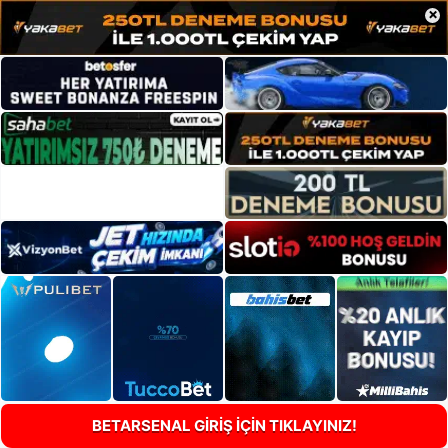
×
BETARSENAL GİRİŞ İÇİN TIKLAYINIZ!