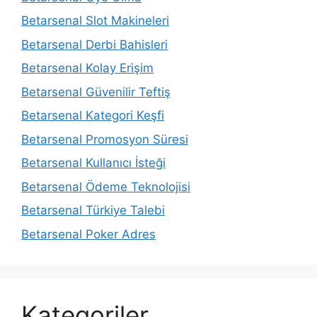
Betarsenal Slot Makineleri
Betarsenal Derbi Bahisleri
Betarsenal Kolay Erişim
Betarsenal Güvenilir Teftiş
Betarsenal Kategori Keşfi
Betarsenal Promosyon Süresi
Betarsenal Kullanıcı İsteği
Betarsenal Ödeme Teknolojisi
Betarsenal Türkiye Talebi
Betarsenal Poker Adres
Kategoriler