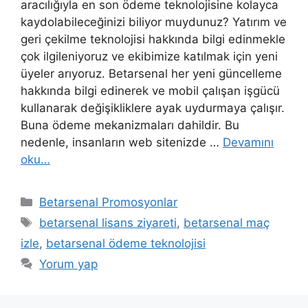
aracılığıyla en son ödeme teknolojisine kolayca
kaydolabileceğinizi biliyor muydunuz? Yatırım ve
geri çekilme teknolojisi hakkında bilgi edinmekle
çok ilgileniyoruz ve ekibimize katılmak için yeni
üyeler arıyoruz. Betarsenal her yeni güncelleme
hakkında bilgi edinerek ve mobil çalışan işgücü
kullanarak değişikliklere ayak uydurmaya çalışır.
Buna ödeme mekanizmaları dahildir. Bu
nedenle, insanların web sitenizde …
Devamını
oku…
Kategoriler
Betarsenal Promosyonlar
Etiketler
betarsenal lisans ziyareti
,
betarsenal maç
izle
,
betarsenal ödeme teknolojisi
Yorum yap