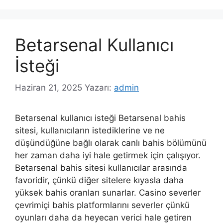
Betarsenal Kullanıcı
İsteği
Haziran 21, 2025
Yazarı:
admin
Betarsenal kullanıcı isteği Betarsenal bahis
sitesi, kullanıcıların istediklerine ve ne
düşündüğüne bağlı olarak canlı bahis bölümünü
her zaman daha iyi hale getirmek için çalışıyor.
Betarsenal bahis sitesi kullanıcılar arasında
favoridir, çünkü diğer sitelere kıyasla daha
yüksek bahis oranları sunarlar. Casino severler
çevrimiçi bahis platformlarını severler çünkü
oyunları daha da heyecan verici hale getiren