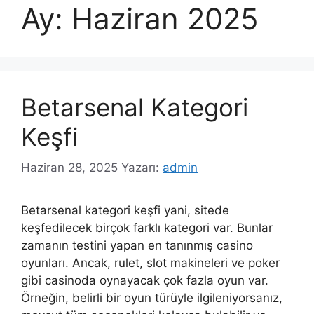
Ay:
Haziran 2025
Betarsenal Kategori
Keşfi
Haziran 28, 2025
Yazarı:
admin
Betarsenal kategori keşfi yani, sitede
keşfedilecek birçok farklı kategori var. Bunlar
zamanın testini yapan en tanınmış casino
oyunları. Ancak, rulet, slot makineleri ve poker
gibi casinoda oynayacak çok fazla oyun var.
Örneğin, belirli bir oyun türüyle ilgileniyorsanız,