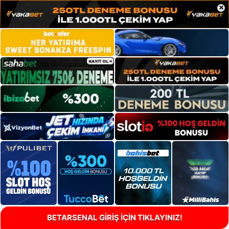
×
BETARSENAL GİRİŞ İÇİN TIKLAYINIZ!