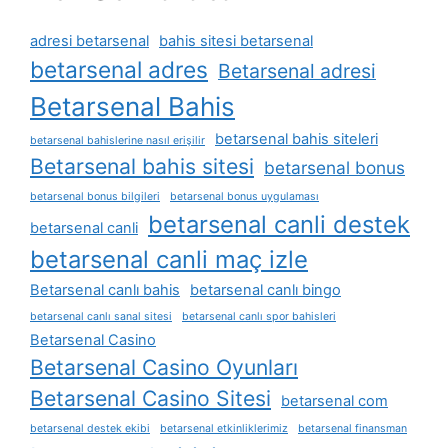
adresi betarsenal
bahis sitesi betarsenal
betarsenal adres
Betarsenal adresi
Betarsenal Bahis
betarsenal bahis siteleri
betarsenal bahislerine nasıl erişilir
Betarsenal bahis sitesi
betarsenal bonus
betarsenal bonus bilgileri
betarsenal bonus uygulaması
betarsenal canli destek
betarsenal canli
betarsenal canli maç izle
Betarsenal canlı bahis
betarsenal canlı bingo
betarsenal canlı sanal sitesi
betarsenal canlı spor bahisleri
Betarsenal Casino
Betarsenal Casino Oyunları
Betarsenal Casino Sitesi
betarsenal com
betarsenal destek ekibi
betarsenal etkinliklerimiz
betarsenal finansman