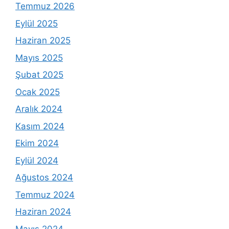
Temmuz 2026
Eylül 2025
Haziran 2025
Mayıs 2025
Şubat 2025
Ocak 2025
Aralık 2024
Kasım 2024
Ekim 2024
Eylül 2024
Ağustos 2024
Temmuz 2024
Haziran 2024
Mayıs 2024