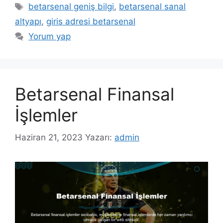
Etiketler
betarsenal geniş bilgi
,
betarsenal sanal
altyapı
,
giris adresi betarsenal
Yorum yap
Betarsenal Finansal
İşlemler
Haziran 21, 2023
Yazarı:
admin