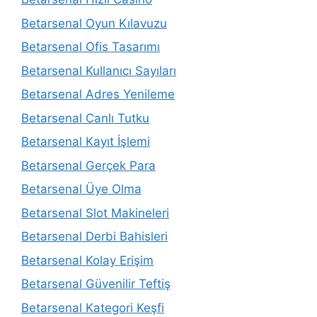
Betarsenal Oyun Kılavuzu
Betarsenal Ofis Tasarımı
Betarsenal Kullanıcı Sayıları
Betarsenal Adres Yenileme
Betarsenal Canlı Tutku
Betarsenal Kayıt İşlemi
Betarsenal Gerçek Para
Betarsenal Üye Olma
Betarsenal Slot Makineleri
Betarsenal Derbi Bahisleri
Betarsenal Kolay Erişim
Betarsenal Güvenilir Teftiş
Betarsenal Kategori Keşfi