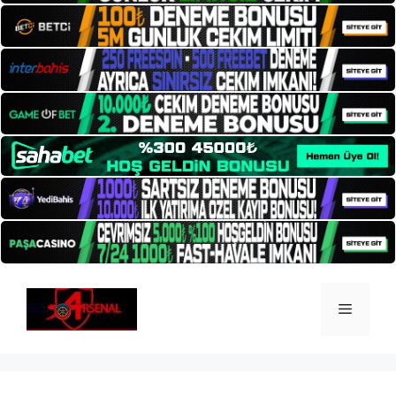
İçeriğe
atla
Menü