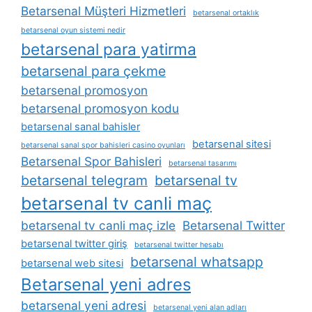
Betarsenal Müşteri Hizmetleri
betarsenal ortaklık
betarsenal oyun sistemi nedir
betarsenal para yatirma
betarsenal para çekme
betarsenal promosyon
betarsenal promosyon kodu
betarsenal sanal bahisler
betarsenal sitesi
betarsenal sanal spor bahisleri casino oyunları
Betarsenal Spor Bahisleri
betarsenal tasarımı
betarsenal telegram
betarsenal tv
betarsenal tv canli maç
betarsenal tv canli maç izle
Betarsenal Twitter
betarsenal twitter giriş
betarsenal twitter hesabı
betarsenal whatsapp
betarsenal web sitesi
Betarsenal yeni adres
betarsenal yeni adresi
betarsenal yeni alan adları