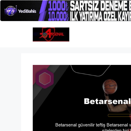
İçeriğe
atla