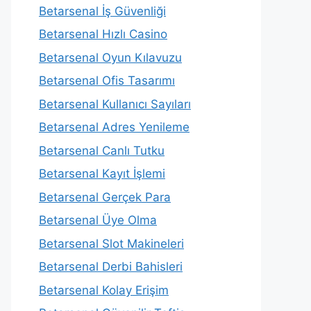
Betarsenal İş Güvenliği
Betarsenal Hızlı Casino
Betarsenal Oyun Kılavuzu
Betarsenal Ofis Tasarımı
Betarsenal Kullanıcı Sayıları
Betarsenal Adres Yenileme
Betarsenal Canlı Tutku
Betarsenal Kayıt İşlemi
Betarsenal Gerçek Para
Betarsenal Üye Olma
Betarsenal Slot Makineleri
Betarsenal Derbi Bahisleri
Betarsenal Kolay Erişim