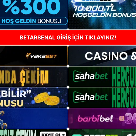
BETARSENAL GİRİŞ İÇİN TIKLAYINIZ!