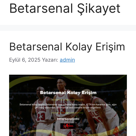
Betarsenal Şikayet
Betarsenal Kolay Erişim
Eylül 6, 2025
Yazarı:
admin