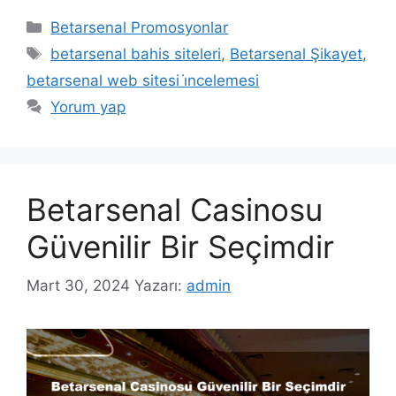
Kategoriler
Betarsenal Promosyonlar
Etiketler
betarsenal bahis siteleri
,
Betarsenal Şikayet
,
betarsenal web sitesi i̇ncelemesi
Yorum yap
Betarsenal Casinosu
Güvenilir Bir Seçimdir
Mart 30, 2024
Yazarı:
admin