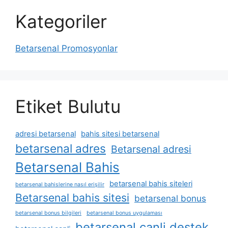
Kategoriler
Betarsenal Promosyonlar
Etiket Bulutu
adresi betarsenal
bahis sitesi betarsenal
betarsenal adres
Betarsenal adresi
Betarsenal Bahis
betarsenal bahis siteleri
betarsenal bahislerine nasıl erişilir
Betarsenal bahis sitesi
betarsenal bonus
betarsenal bonus bilgileri
betarsenal bonus uygulaması
betarsenal canli destek