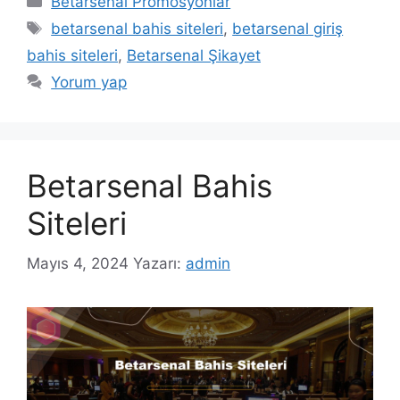
Betarsenal Promosyonlar
Etiketler
betarsenal bahis siteleri
,
betarsenal giriş
bahis siteleri
,
Betarsenal Şikayet
Yorum yap
Betarsenal Bahis
Siteleri
Mayıs 4, 2024
Yazarı:
admin