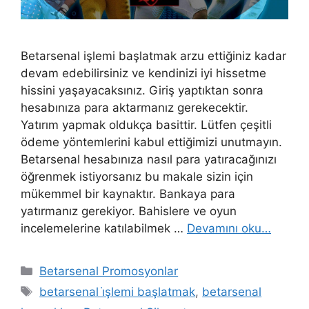
Betarsenal işlemi başlatmak arzu ettiğiniz kadar
devam edebilirsiniz ve kendinizi iyi hissetme
hissini yaşayacaksınız. Giriş yaptıktan sonra
hesabınıza para aktarmanız gerekecektir.
Yatırım yapmak oldukça basittir. Lütfen çeşitli
ödeme yöntemlerini kabul ettiğimizi unutmayın.
Betarsenal hesabınıza nasıl para yatıracağınızı
öğrenmek istiyorsanız bu makale sizin için
mükemmel bir kaynaktır. Bankaya para
yatırmanız gerekiyor. Bahislere ve oyun
incelemelerine katılabilmek …
Devamını oku…
Kategoriler
Betarsenal Promosyonlar
Etiketler
betarsenal i̇şlemi başlatmak
,
betarsenal