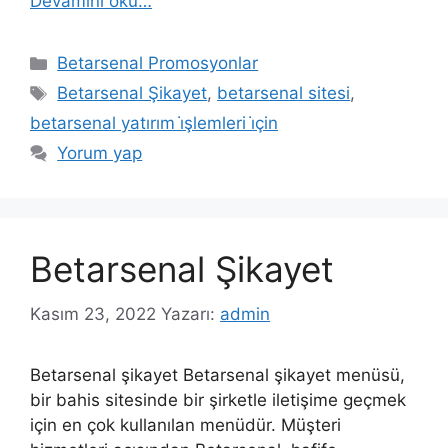
Devamını oku…
Kategoriler
Betarsenal Promosyonlar
Etiketler
Betarsenal Şikayet
,
betarsenal sitesi
,
betarsenal yatırım i̇şlemleri i̇çin
Yorum yap
Betarsenal Şikayet
Kasım 23, 2022
Yazarı:
admin
Betarsenal şikayet Betarsenal şikayet menüsü,
bir bahis sitesinde bir şirketle iletişime geçmek
için en çok kullanılan menüdür. Müşteri