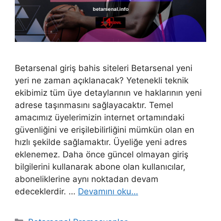
Betarsenal giriş bahis siteleri Betarsenal yeni
yeri ne zaman açıklanacak? Yetenekli teknik
ekibimiz tüm üye detaylarının ve haklarının yeni
adrese taşınmasını sağlayacaktır. Temel
amacımız üyelerimizin internet ortamındaki
güvenliğini ve erişilebilirliğini mümkün olan en
hızlı şekilde sağlamaktır. Üyeliğe yeni adres
eklenemez. Daha önce güncel olmayan giriş
bilgilerini kullanarak abone olan kullanıcılar,
aboneliklerine aynı noktadan devam
edeceklerdir. …
Devamını oku…
Kategoriler