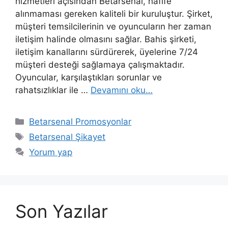
hizmetleri açısından Betarsenal, hafife
alınmaması gereken kaliteli bir kuruluştur. Şirket,
müşteri temsilcilerinin ve oyuncuların her zaman
iletişim halinde olmasını sağlar. Bahis şirketi,
iletişim kanallarını sürdürerek, üyelerine 7/24
müşteri desteği sağlamaya çalışmaktadır.
Oyuncular, karşılaştıkları sorunlar ve
rahatsızlıklar ile …
Devamını oku…
Kategoriler
Betarsenal Promosyonlar
Etiketler
Betarsenal Şikayet
Yorum yap
Son Yazılar