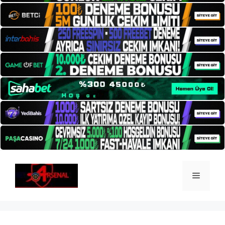
İçeriğe
atla
Menü