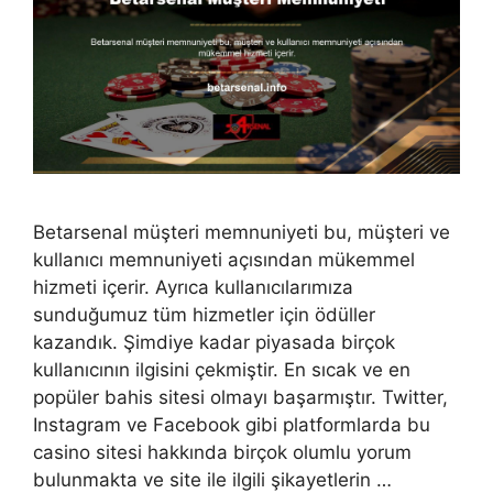
Betarsenal müşteri memnuniyeti bu, müşteri ve
kullanıcı memnuniyeti açısından mükemmel
hizmeti içerir. Ayrıca kullanıcılarımıza
sunduğumuz tüm hizmetler için ödüller
kazandık. Şimdiye kadar piyasada birçok
kullanıcının ilgisini çekmiştir. En sıcak ve en
popüler bahis sitesi olmayı başarmıştır. Twitter,
Instagram ve Facebook gibi platformlarda bu
casino sitesi hakkında birçok olumlu yorum
bulunmakta ve site ile ilgili şikayetlerin …