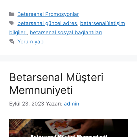
Kategoriler
Betarsenal Promosyonlar
Etiketler
betarsenal güncel adres
,
betarsenal i̇letişim
bilgileri
,
betarsenal sosyal bağlantıları
Yorum yap
Betarsenal Müşteri
Memnuniyeti
Eylül 23, 2023
Yazarı:
admin