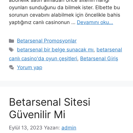
abonelik satın almadan önce sitenin hangi
oyunları sunduğunu da bilmek ister. Elbette bu
sorunun cevabını alabilmek için öncelikle bahis
yaptığınız canlı casinonun …
Devamını oku…
Kategoriler
Betarsenal Promosyonlar
Etiketler
betarsenal bir belge sunacak mı
,
betarsenal
canlı casino'da oyun çeşitleri
,
Betarsenal Giriş
Yorum yap
Betarsenal Sitesi
Güvenilir Mi
Eylül 13, 2023
Yazarı:
admin