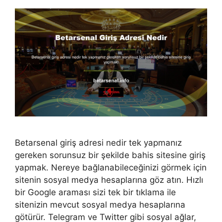
Betarsenal giriş adresi nedir tek yapmanız
gereken sorunsuz bir şekilde bahis sitesine giriş
yapmak. Nereye bağlanabileceğinizi görmek için
sitenin sosyal medya hesaplarına göz atın. Hızlı
bir Google araması sizi tek bir tıklama ile
sitenizin mevcut sosyal medya hesaplarına
götürür. Telegram ve Twitter gibi sosyal ağlar,