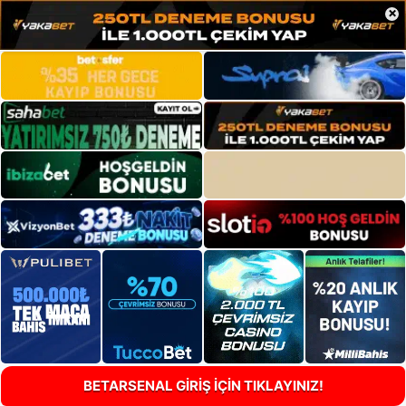
×
BETARSENAL GİRİŞ İÇİN TIKLAYINIZ!