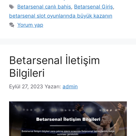
Etiketler
Betarsenal canlı bahis
,
Betarsenal Giriş
,
betarsenal slot oyunlarında büyük kazanın
Yorum yap
Betarsenal İletişim
Bilgileri
Eylül 27, 2023
Yazarı:
admin