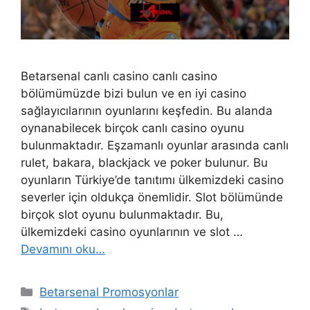
Betarsenal canlı casino canlı casino
bölümümüzde bizi bulun ve en iyi casino
sağlayıcılarının oyunlarını keşfedin. Bu alanda
oynanabilecek birçok canlı casino oyunu
bulunmaktadır. Eşzamanlı oyunlar arasında canlı
rulet, bakara, blackjack ve poker bulunur. Bu
oyunların Türkiye’de tanıtımı ülkemizdeki casino
severler için oldukça önemlidir. Slot bölümünde
birçok slot oyunu bulunmaktadır. Bu,
ülkemizdeki casino oyunlarının ve slot …
Devamını oku…
Kategoriler
Betarsenal Promosyonlar
Etiketler