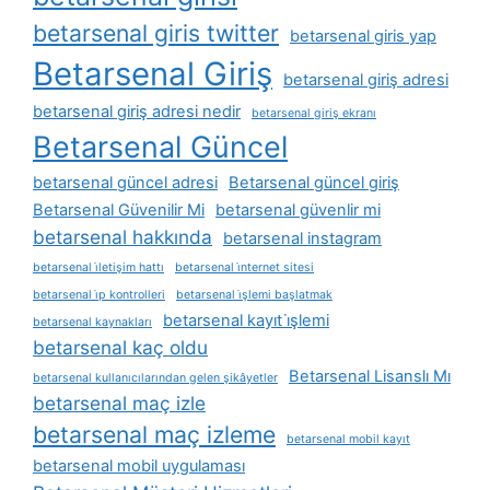
betarsenal giris twitter
betarsenal giris yap
Betarsenal Giriş
betarsenal giriş adresi
betarsenal giriş adresi nedir
betarsenal giriş ekranı
Betarsenal Güncel
betarsenal güncel adresi
Betarsenal güncel giriş
Betarsenal Güvenilir Mi
betarsenal güvenlir mi
betarsenal hakkında
betarsenal instagram
betarsenal i̇letişim hattı
betarsenal i̇nternet sitesi
betarsenal i̇p kontrolleri
betarsenal i̇şlemi başlatmak
betarsenal kayıt i̇şlemi
betarsenal kaynakları
betarsenal kaç oldu
Betarsenal Lisanslı Mı
betarsenal kullanıcılarından gelen şikâyetler
betarsenal maç izle
betarsenal maç izleme
betarsenal mobil kayıt
betarsenal mobil uygulaması