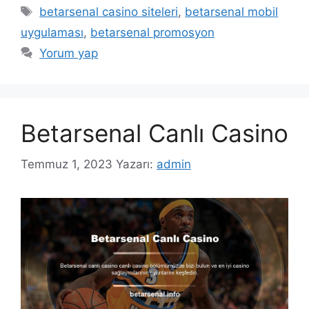
Etiketler
betarsenal casino siteleri
,
betarsenal mobil
uygulaması
,
betarsenal promosyon
Yorum yap
Betarsenal Canlı Casino
Temmuz 1, 2023
Yazarı:
admin