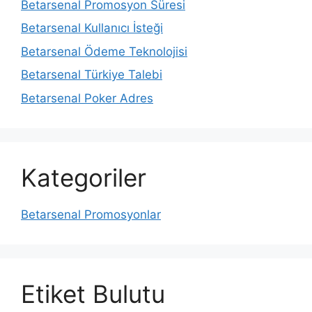
Betarsenal Promosyon Süresi
Betarsenal Kullanıcı İsteği
Betarsenal Ödeme Teknolojisi
Betarsenal Türkiye Talebi
Betarsenal Poker Adres
Kategoriler
Betarsenal Promosyonlar
Etiket Bulutu