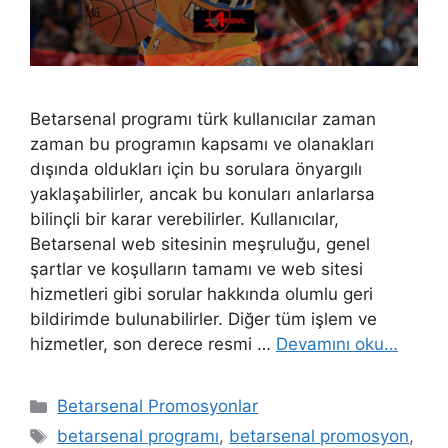
Betarsenal programı türk kullanıcılar zaman
zaman bu programın kapsamı ve olanakları
dışında oldukları için bu sorulara önyargılı
yaklaşabilirler, ancak bu konuları anlarlarsa
bilinçli bir karar verebilirler. Kullanıcılar,
Betarsenal web sitesinin meşruluğu, genel
şartlar ve koşulların tamamı ve web sitesi
hizmetleri gibi sorular hakkında olumlu geri
bildirimde bulunabilirler. Diğer tüm işlem ve
hizmetler, son derece resmi …
Devamını oku…
Kategoriler
Betarsenal Promosyonlar
Etiketler
betarsenal programı
,
betarsenal promosyon
,