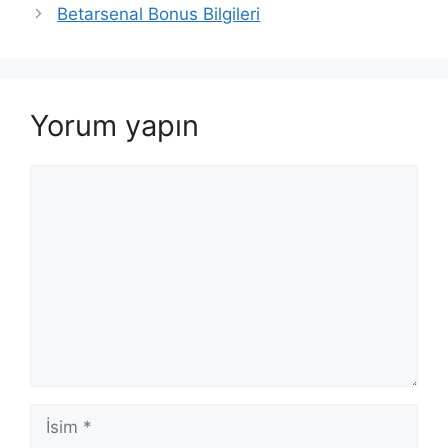
Betarsenal Bonus Bilgileri
Yorum yapın
Yorum
İsim