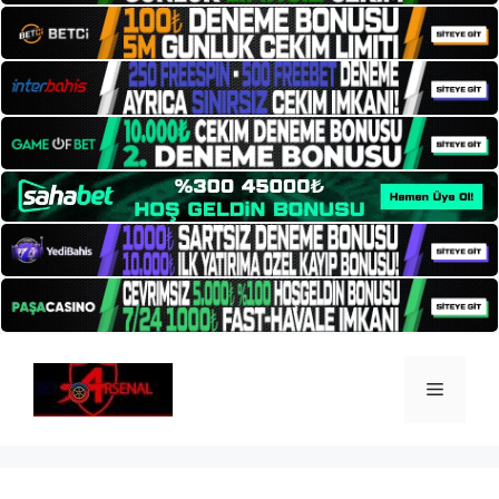
İçeriğe
atla
Menü