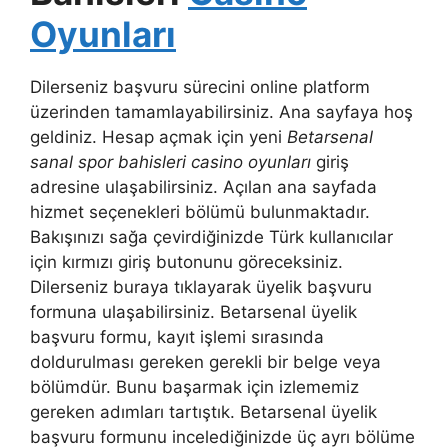
Oyunları
Dilerseniz başvuru sürecini online platform
üzerinden tamamlayabilirsiniz. Ana sayfaya hoş
geldiniz. Hesap açmak için yeni
Betarsenal
sanal spor bahisleri casino oyunları
giriş
adresine ulaşabilirsiniz. Açılan ana sayfada
hizmet seçenekleri bölümü bulunmaktadır.
Bakışınızı sağa çevirdiğinizde Türk kullanıcılar
için kırmızı giriş butonunu göreceksiniz.
Dilerseniz buraya tıklayarak üyelik başvuru
formuna ulaşabilirsiniz. Betarsenal üyelik
başvuru formu, kayıt işlemi sırasında
doldurulması gereken gerekli bir belge veya
bölümdür. Bunu başarmak için izlememiz
gereken adımları tartıştık. Betarsenal üyelik
başvuru formunu incelediğinizde üç ayrı bölüme