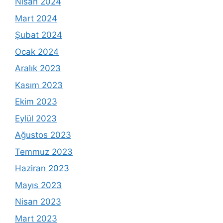
Nisan 2024
Mart 2024
Şubat 2024
Ocak 2024
Aralık 2023
Kasım 2023
Ekim 2023
Eylül 2023
Ağustos 2023
Temmuz 2023
Haziran 2023
Mayıs 2023
Nisan 2023
Mart 2023