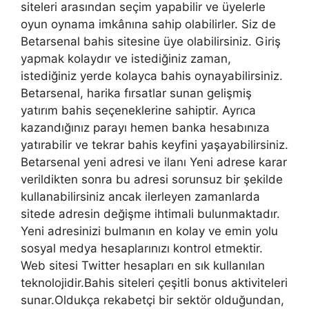
siteleri arasından seçim yapabilir ve üyelerle
oyun oynama imkânına sahip olabilirler. Siz de
Betarsenal bahis sitesine üye olabilirsiniz. Giriş
yapmak kolaydır ve istediğiniz zaman,
istediğiniz yerde kolayca bahis oynayabilirsiniz.
Betarsenal, harika fırsatlar sunan gelişmiş
yatırım bahis seçeneklerine sahiptir. Ayrıca
kazandığınız parayı hemen banka hesabınıza
yatırabilir ve tekrar bahis keyfini yaşayabilirsiniz.
Betarsenal yeni adresi ve ilanı Yeni adrese karar
verildikten sonra bu adresi sorunsuz bir şekilde
kullanabilirsiniz ancak ilerleyen zamanlarda
sitede adresin değişme ihtimali bulunmaktadır.
Yeni adresinizi bulmanın en kolay ve emin yolu
sosyal medya hesaplarınızı kontrol etmektir.
Web sitesi Twitter hesapları en sık kullanılan
teknolojidir.Bahis siteleri çeşitli bonus aktiviteleri
sunar.Oldukça rekabetçi bir sektör olduğundan,