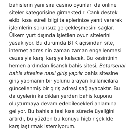
bahislerin yanı sıra casino oyunları da online
siteler kategorisine girmektedir. Canlı destek
ekibi kısa süreli bilgi taleplerinize yanıt vererek
işlemlerin sorunsuz gerçekleşmesini sağlar.
Ülkem yurt dışında işletilen oyun sitelerini
yasaklıyor. Bu durumda BTK açısından site,
internet adresinin zaman zaman engellenmesi
cezasıyla karşı karşıya kalacak. Bu kesintinin
hemen ardından lisanslı bahis sitesi,
Betarsenal
bahis sitesine nasıl giriş yapılır
bahis sitesine
giriş yapmanın bir yolunu arayan kullanıcılara
güncellenmiş bir giriş adresi sağlayacaktır. Bu
da üyelerin kaldıkları yerden bahis kuponu
oluşturmaya devam edebilecekleri anlamına
geliyor. Bu bahis sitesi kısa sürede üyeliğini
artırdı, bu yüzden bu konuyu hiçbir şekilde
karşılaştırmak istemiyorum.