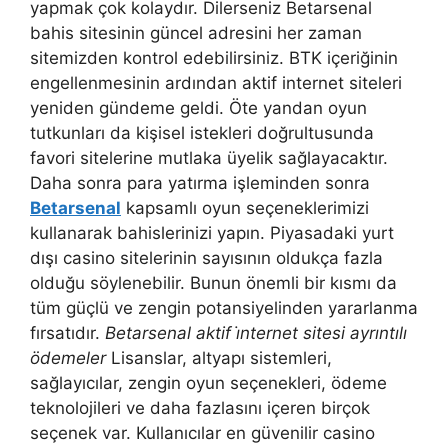
yapmak çok kolaydır. Dilerseniz Betarsenal
bahis sitesinin güncel adresini her zaman
sitemizden kontrol edebilirsiniz. BTK içeriğinin
engellenmesinin ardından aktif internet siteleri
yeniden gündeme geldi. Öte yandan oyun
tutkunları da kişisel istekleri doğrultusunda
favori sitelerine mutlaka üyelik sağlayacaktır.
Daha sonra para yatırma işleminden sonra
Betarsenal
kapsamlı oyun seçeneklerimizi
kullanarak bahislerinizi yapın. Piyasadaki yurt
dışı casino sitelerinin sayısının oldukça fazla
olduğu söylenebilir. Bunun önemli bir kısmı da
tüm güçlü ve zengin potansiyelinden yararlanma
fırsatıdır.
Betarsenal aktif i̇nternet sitesi ayrıntılı
ödemeler
Lisanslar, altyapı sistemleri,
sağlayıcılar, zengin oyun seçenekleri, ödeme
teknolojileri ve daha fazlasını içeren birçok
seçenek var. Kullanıcılar en güvenilir casino