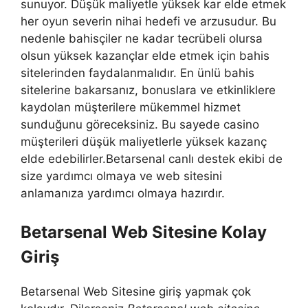
sunuyor. Düşük maliyetle yüksek kar elde etmek
her oyun severin nihai hedefi ve arzusudur. Bu
nedenle bahisçiler ne kadar tecrübeli olursa
olsun yüksek kazançlar elde etmek için bahis
sitelerinden faydalanmalıdır. En ünlü bahis
sitelerine bakarsanız, bonuslara ve etkinliklere
kaydolan müşterilere mükemmel hizmet
sunduğunu göreceksiniz. Bu sayede casino
müşterileri düşük maliyetlerle yüksek kazanç
elde edebilirler.Betarsenal canlı destek ekibi de
size yardımcı olmaya ve web sitesini
anlamanıza yardımcı olmaya hazırdır.
Betarsenal Web Sitesine Kolay
Giriş
Betarsenal Web Sitesine giriş yapmak çok