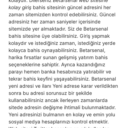
kolaydır. Dilerseniz
Betarsenal web sitesine
kolay giriş
bahis sitesinin güncel adresini her
zaman sitemizden kontrol edebilirsiniz. Güncel
adresiniz her zaman saniyeler içerisinde
sitemizde yer almaktadır. Siz de Betarsenal
bahis sitesine üye olabilirsiniz. Giriş yapmak
kolaydır ve istediğiniz zaman, istediğiniz yerde
kolayca bahis oynayabilirsiniz. Betarsenal,
harika fırsatlar sunan gelişmiş yatırım bahis
seçeneklerine sahiptir. Ayrıca kazandığınız
parayı hemen banka hesabınıza yatırabilir ve
tekrar bahis keyfini yaşayabilirsiniz. Betarsenal
yeni adresi ve ilanı Yeni adrese karar verildikten
sonra bu adresi sorunsuz bir şekilde
kullanabilirsiniz ancak ilerleyen zamanlarda
sitede adresin değişme ihtimali bulunmaktadır.
Yeni adresinizi bulmanın en kolay ve emin yolu
sosyal medya hesaplarınızı kontrol etmektir.