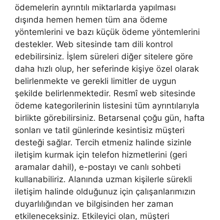
ödemelerin ayrıntılı miktarlarda yapılması
dışında hemen hemen tüm ana ödeme
yöntemlerini ve bazı küçük ödeme yöntemlerini
destekler. Web sitesinde tam dili kontrol
edebilirsiniz. İşlem süreleri diğer sitelere göre
daha hızlı olup, her seferinde kişiye özel olarak
belirlenmekte ve gerekli limitler de uygun
şekilde belirlenmektedir. Resmî web sitesinde
ödeme kategorilerinin listesini tüm ayrıntılarıyla
birlikte görebilirsiniz. Betarsenal çoğu gün, hafta
sonları ve tatil günlerinde kesintisiz müşteri
desteği sağlar. Tercih etmeniz halinde sizinle
iletişim kurmak için telefon hizmetlerini (geri
aramalar dahil), e-postayı ve canlı sohbeti
kullanabiliriz. Alanında uzman kişilerle sürekli
iletişim halinde olduğunuz için çalışanlarımızın
duyarlılığından ve bilgisinden her zaman
etkileneceksiniz. Etkileyici olan, müşteri