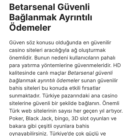
Betarsenal Güvenli
Bağlanmak Ayrıntılı
Ödemeler
Güven söz konusu olduğunda en güvenilir
casino siteleri aracılığıyla ağ oluşturmak
önemlidir. Bunun nedeni kullanıcıların pahalı
para yatırma yöntemlerine güvenmeleridir. HD
kalitesinde canlı maçlar
Betarsenal güvenli
bağlanmak ayrıntılı ödemeler
sunan güvenilir
bahis siteleri bu konuda etkili fırsatlar
sunmaktadır. Türkiye pazarındaki ana casino
sitelerine güvenli bir şekilde bağlanın. Önemli
Türk web sitelerinin sayısı her geçen yıl artıyor.
Poker, Black Jack, bingo, 3D slot oyunları ve
bakara gibi çeşitli oyunlara bahis
oynayabilirsiniz. Türkiye’de çok güçlü ve