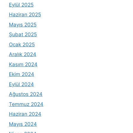
Eylül 2025
Haziran 2025
Mayıs 2025
Şubat 2025
Ocak 2025
Aralık 2024
Kasım 2024
Ekim 2024
Eylül 2024
Ağustos 2024
Temmuz 2024
Haziran 2024
Mayıs 2024