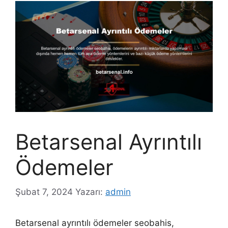
Betarsenal Ayrıntılı
Ödemeler
Şubat 7, 2024
Yazarı:
admin
Betarsenal ayrıntılı ödemeler seobahis,