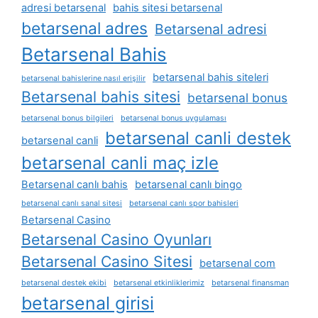
adresi betarsenal
bahis sitesi betarsenal
betarsenal adres
Betarsenal adresi
Betarsenal Bahis
betarsenal bahis siteleri
betarsenal bahislerine nasıl erişilir
Betarsenal bahis sitesi
betarsenal bonus
betarsenal bonus bilgileri
betarsenal bonus uygulaması
betarsenal canli destek
betarsenal canli
betarsenal canli maç izle
Betarsenal canlı bahis
betarsenal canlı bingo
betarsenal canlı sanal sitesi
betarsenal canlı spor bahisleri
Betarsenal Casino
Betarsenal Casino Oyunları
Betarsenal Casino Sitesi
betarsenal com
betarsenal destek ekibi
betarsenal etkinliklerimiz
betarsenal finansman
betarsenal girisi