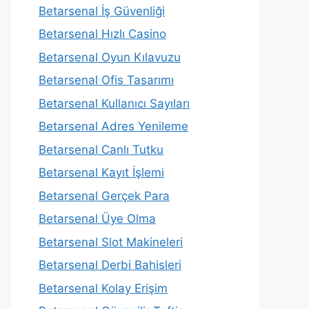
Betarsenal İş Güvenliği
Betarsenal Hızlı Casino
Betarsenal Oyun Kılavuzu
Betarsenal Ofis Tasarımı
Betarsenal Kullanıcı Sayıları
Betarsenal Adres Yenileme
Betarsenal Canlı Tutku
Betarsenal Kayıt İşlemi
Betarsenal Gerçek Para
Betarsenal Üye Olma
Betarsenal Slot Makineleri
Betarsenal Derbi Bahisleri
Betarsenal Kolay Erişim