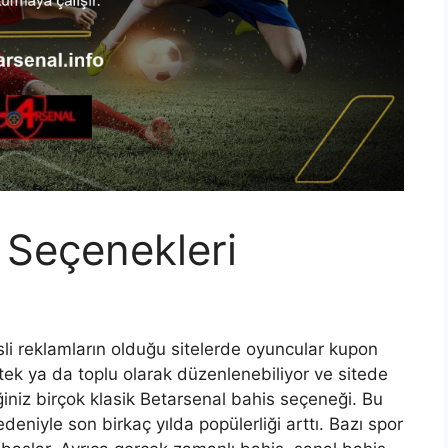
 Seçenekleri
li reklamların olduğu sitelerde oyuncular kupon
 tek ya da toplu olarak düzenlenebiliyor ve sitede
iğiniz birçok klasik Betarsenal bahis seçeneği. Bu
deniyle son birkaç yılda popülerliği arttı. Bazı spor