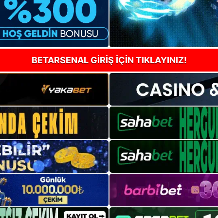
BETARSENAL GİRİŞ İÇİN TIKLAYINIZ!