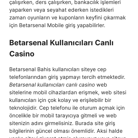
çalışırken, ders çalışırken, bankacılık işlemleri
yaparken veya seyahat ederken istedikleri
zaman oyunların ve kuponların keyfini çıkarmak
için Betarsenal Mobile giriş yapabilirler.
Betarsenal Kullanıcıları Canlı
Casino
Betarsenal Bahis kullanıcıları siteye cep
telefonlarından giriş yapmayı tercih etmektedir.
Betarsenal kullanıcıları canlı casino
web
sitelerine mobil cihazlardan erişmek, web sitesi
kullanıcıları için çok kolay ve erişilebilir bir
teknolojidir. Cep telefonu ile oturum açmak için
öncelikle bir mobil tarayıcıya gitmeli ve web
sitenizin adını girmelisiniz. Burada site giriş
bilgilerinin güncel olması önemlidir. Aksi halde