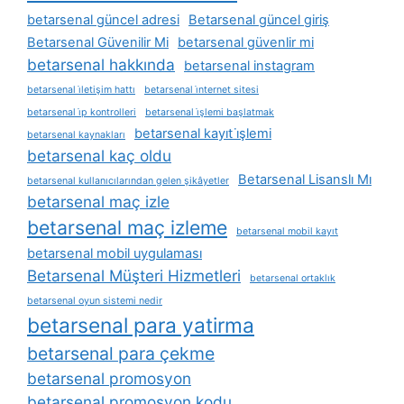
betarsenal güncel adresi
Betarsenal güncel giriş
Betarsenal Güvenilir Mi
betarsenal güvenlir mi
betarsenal hakkında
betarsenal instagram
betarsenal i̇letişim hattı
betarsenal i̇nternet sitesi
betarsenal i̇p kontrolleri
betarsenal i̇şlemi başlatmak
betarsenal kayıt i̇şlemi
betarsenal kaynakları
betarsenal kaç oldu
Betarsenal Lisanslı Mı
betarsenal kullanıcılarından gelen şikâyetler
betarsenal maç izle
betarsenal maç izleme
betarsenal mobil kayıt
betarsenal mobil uygulaması
Betarsenal Müşteri Hizmetleri
betarsenal ortaklık
betarsenal oyun sistemi nedir
betarsenal para yatirma
betarsenal para çekme
betarsenal promosyon
betarsenal promosyon kodu