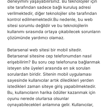
deneyimini yaşayabilirsiniz. Bu teknolojiler için
site tarafından sadece bağlı kuruluş adresi
verilmektedir, diğer teknolojiler site tarafından
kontrol edilmemektedir.Bu nedenle, bu web
sitesi sorumlu değildir ve bu teknolojilerin
kullanımı sırasında ortaya çıkabilecek sorunların
çözümünde yardımcı olamaz.
Betarsenal web sitesi bir mobil sitedir.
Betarsenal sitesine cep telefonumdan nasıl
erişebilirim? Bu soru cep telefonuna bağlanmak
isteyen site üyeleri arasında en sık sorulan
sorulardan biridir. Sitenin mobil uygulaması
sayesinde kullanıcılar artık diledikleri yerden
istedikleri zaman siteye giriş yapabilmektedir.
Bu, kullanıcıların harika ödüller kazanmak için
oyunu nerede olurlarsa olsunlar
oynayabilecekleri anlamına gelir. Kullanıcılar,