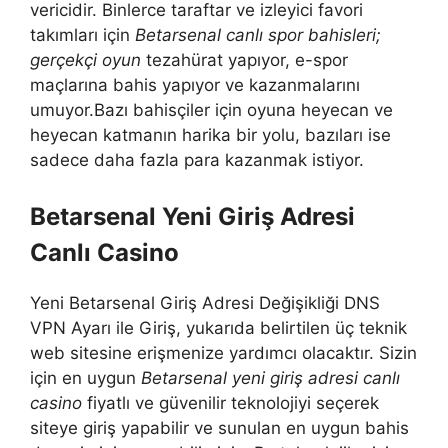
vericidir. Binlerce taraftar ve izleyici favori
takımları için
Betarsenal canlı spor bahisleri;
gerçekçi oyun
tezahürat yapıyor, e-spor
maçlarına bahis yapıyor ve kazanmalarını
umuyor.Bazı bahisçiler için oyuna heyecan ve
heyecan katmanın harika bir yolu, bazıları ise
sadece daha fazla para kazanmak istiyor.
Betarsenal Yeni Giriş Adresi
Canlı Casino
Yeni Betarsenal Giriş Adresi Değişikliği DNS
VPN Ayarı ile Giriş, yukarıda belirtilen üç teknik
web sitesine erişmenize yardımcı olacaktır. Sizin
için en uygun
Betarsenal yeni giriş adresi canlı
casino
fiyatlı ve güvenilir teknolojiyi seçerek
siteye giriş yapabilir ve sunulan en uygun bahis