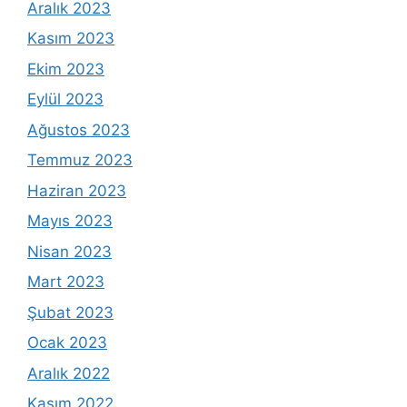
Aralık 2023
Kasım 2023
Ekim 2023
Eylül 2023
Ağustos 2023
Temmuz 2023
Haziran 2023
Mayıs 2023
Nisan 2023
Mart 2023
Şubat 2023
Ocak 2023
Aralık 2022
Kasım 2022