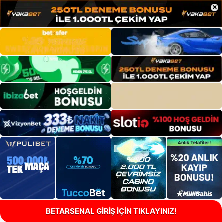
×
BETARSENAL GİRİŞ İÇİN TIKLAYINIZ!