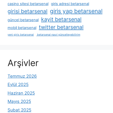
casino sitesi betarsenal
giris adresi betarsenal
giris yap betarsenal
girisi betarsenal
kayit betarsenal
güncel betarsenal
twitter betarsenal
mobil betarsenal
yeni giris betarsenal
betarsenal nasıl güncelleyebilirim
Arşivler
Temmuz 2026
Eylül 2025
Haziran 2025
Mayıs 2025
Şubat 2025