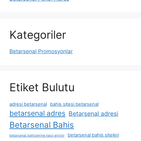
Kategoriler
Betarsenal Promosyonlar
Etiket Bulutu
adresi betarsenal
bahis sitesi betarsenal
betarsenal adres
Betarsenal adresi
Betarsenal Bahis
betarsenal bahis siteleri
betarsenal bahislerine nasıl erişilir