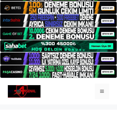
İçeriğe
atla
Menü