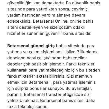
güvenilirliğini kanıtlamaktadır. En güvenilir bahis
sitesinde para yatırdıktan sonra, çevrimiçi
yardım hattından yardım almaya devam
edeceksiniz. Betarsenal Online, online bahis
siteni destekleyen ve size çözüm odaklı
hizmetler sunan en güvenilir bahis sitesidir.
Betarsenal güncel giriş
bahis sitesinde para
yatırma ve çekme işlemi nasıl işliyor? İlk olarak,
depoların nasıl çalıştığından bahsedelim:
depolar çok basit bir işlemdir. Farklı teknikler
kullanarak para yatırabileceğiniz için bu siteden
farklı miktarlar aktarabilirsiniz. Sizi memnun
etmek için Betarsenal , para yatırma işleminiz
için sürpriz bonuslar sunuyor. Bu avantajlar,
paranızı Betarsenal transfer ettiğinizde sizi
yalnız bırakmaz. Betarsenal bahis sitesi daha
fazla teknoloji sunar.