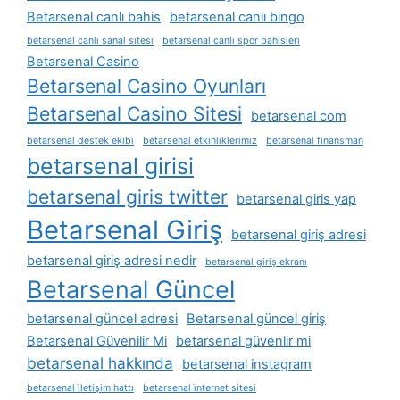
Betarsenal canlı bahis
betarsenal canlı bingo
betarsenal canlı sanal sitesi
betarsenal canlı spor bahisleri
Betarsenal Casino
Betarsenal Casino Oyunları
Betarsenal Casino Sitesi
betarsenal com
betarsenal destek ekibi
betarsenal etkinliklerimiz
betarsenal finansman
betarsenal girisi
betarsenal giris twitter
betarsenal giris yap
Betarsenal Giriş
betarsenal giriş adresi
betarsenal giriş adresi nedir
betarsenal giriş ekranı
Betarsenal Güncel
betarsenal güncel adresi
Betarsenal güncel giriş
Betarsenal Güvenilir Mi
betarsenal güvenlir mi
betarsenal hakkında
betarsenal instagram
betarsenal i̇letişim hattı
betarsenal i̇nternet sitesi