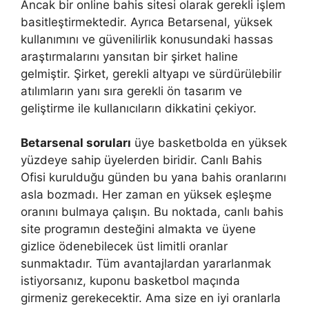
Ancak bir online bahis sitesi olarak gerekli işlem
basitleştirmektedir. Ayrıca Betarsenal, yüksek
kullanımını ve güvenilirlik konusundaki hassas
araştırmalarını yansıtan bir şirket haline
gelmiştir. Şirket, gerekli altyapı ve sürdürülebilir
atılımların yanı sıra gerekli ön tasarım ve
geliştirme ile kullanıcıların dikkatini çekiyor.
Betarsenal soruları
üye basketbolda en yüksek
yüzdeye sahip üyelerden biridir. Canlı Bahis
Ofisi kurulduğu günden bu yana bahis oranlarını
asla bozmadı. Her zaman en yüksek eşleşme
oranını bulmaya çalışın. Bu noktada, canlı bahis
site programın desteğini almakta ve üyene
gizlice ödenebilecek üst limitli oranlar
sunmaktadır. Tüm avantajlardan yararlanmak
istiyorsanız, kuponu basketbol maçında
girmeniz gerekecektir. Ama size en iyi oranlarla