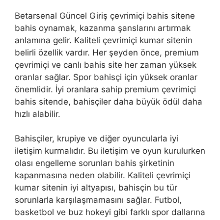
Betarsenal Güncel Giriş çevrimiçi bahis sitene
bahis oynamak, kazanma şanslarını artırmak
anlamına gelir. Kaliteli çevrimiçi kumar sitenin
belirli özellik vardır. Her şeyden önce, premium
çevrimiçi ve canlı bahis site her zaman yüksek
oranlar sağlar. Spor bahisçi için yüksek oranlar
önemlidir. İyi oranlara sahip premium çevrimiçi
bahis sitende, bahisçiler daha büyük ödül daha
hızlı alabilir.
Bahisçiler, krupiye ve diğer oyuncularla iyi
iletişim kurmalıdır. Bu iletişim ve oyun kurulurken
olası engelleme sorunları bahis şirketinin
kapanmasına neden olabilir. Kaliteli çevrimiçi
kumar sitenin iyi altyapısı, bahisçin bu tür
sorunlarla karşılaşmamasını sağlar. Futbol, ​​
basketbol ve buz hokeyi gibi farklı spor dallarına