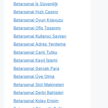
Betarsenal İş Güvenliği
Betarsenal Hızlı Casino
Betarsenal Oyun Kılavuzu
Betarsenal Ofis Tasarımı
Betarsenal Kullanıcı Sayıları
Betarsenal Adres Yenileme
Betarsenal Canlı Tutku
Betarsenal Kayıt İşlemi
Betarsenal Gerçek Para
Betarsenal Üye Olma
Betarsenal Slot Makineleri
Betarsenal Derbi Bahisleri
Betarsenal Kolay Erişim