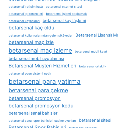
betarsenal i̇letişim hattı
betarsenal i̇nternet sitesi
betarsenal i̇p kontrolleri
betarsenal i̇şlemi başlatmak
betarsenal kayıt i̇şlemi
betarsenal kaynakları
betarsenal kaç oldu
Betarsenal Lisanslı Mı
betarsenal kullanıcılarından gelen şikâyetler
betarsenal maç izle
betarsenal maç izleme
betarsenal mobil kayıt
betarsenal mobil uygulaması
Betarsenal Müşteri Hizmetleri
betarsenal ortaklık
betarsenal oyun sistemi nedir
betarsenal para yatirma
betarsenal para çekme
betarsenal promosyon
betarsenal promosyon kodu
betarsenal sanal bahisler
betarsenal sitesi
betarsenal sanal spor bahisleri casino oyunları
Betarsenal Spor Bahisleri