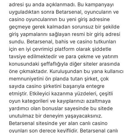
adresi şu anda açıklanmadı. Bu kampanyayı
uyguladıktan sonra Betarsenal, oyuncuların ve
casino oyuncularının bu yeni giriş adresine
geçmeye gerek kalmadan sorunsuz bir şekilde
giriş yapmalarını sağlayan resmi bir giriş adresi
sundu. Betarsenal, bahis ve casino tutkunları
için en iyi çevrimiçi platform olarak şiddetle
tavsiye edilmektedir ve para çekme ve yatırım
konusundaki şeffaflığıyla diğer siteler arasında
öne çıkmaktadır. Kuruluşundan bu yana kullanıcı
memnuniyetini ön planda tutan şirket, çok
sayıda casino şirketini başarıyla entegre
etmiştir. Etkileyici kazanma yüzdeleri, çeşitli
oyun kategorileri ve kayıplarınızı azaltmaya
yardımcı olan bonuslar sayesinde bu sitede
unutulmaz bir deneyim yaşayacaksınız.
Betarsenal sitesinde yer alan canlı casino
oyunları son derece keyiflidir. Betarsenal canlı