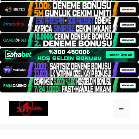
İçeriğe
atla
Menü