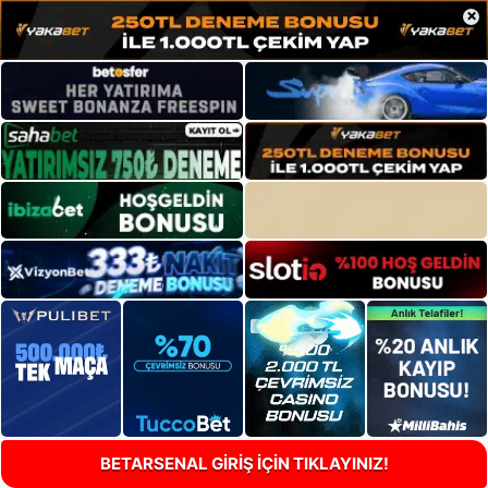
×
BETARSENAL GİRİŞ İÇİN TIKLAYINIZ!