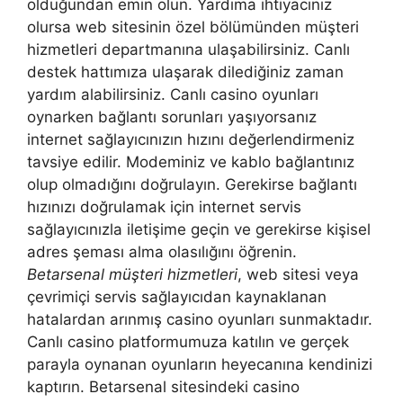
olduğundan emin olun. Yardıma ihtiyacınız
olursa web sitesinin özel bölümünden müşteri
hizmetleri departmanına ulaşabilirsiniz. Canlı
destek hattımıza ulaşarak dilediğiniz zaman
yardım alabilirsiniz. Canlı casino oyunları
oynarken bağlantı sorunları yaşıyorsanız
internet sağlayıcınızın hızını değerlendirmeniz
tavsiye edilir. Modeminiz ve kablo bağlantınız
olup olmadığını doğrulayın. Gerekirse bağlantı
hızınızı doğrulamak için internet servis
sağlayıcınızla iletişime geçin ve gerekirse kişisel
adres şeması alma olasılığını öğrenin.
Betarsenal müşteri hizmetleri
, web sitesi veya
çevrimiçi servis sağlayıcıdan kaynaklanan
hatalardan arınmış casino oyunları sunmaktadır.
Canlı casino platformumuza katılın ve gerçek
parayla oynanan oyunların heyecanına kendinizi
kaptırın. Betarsenal sitesindeki casino