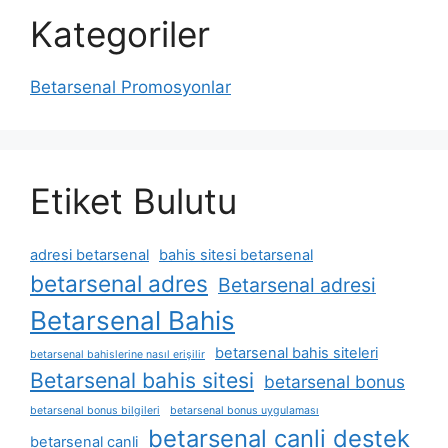
Kategoriler
Betarsenal Promosyonlar
Etiket Bulutu
adresi betarsenal
bahis sitesi betarsenal
betarsenal adres
Betarsenal adresi
Betarsenal Bahis
betarsenal bahis siteleri
betarsenal bahislerine nasıl erişilir
Betarsenal bahis sitesi
betarsenal bonus
betarsenal bonus bilgileri
betarsenal bonus uygulaması
betarsenal canli destek
betarsenal canli