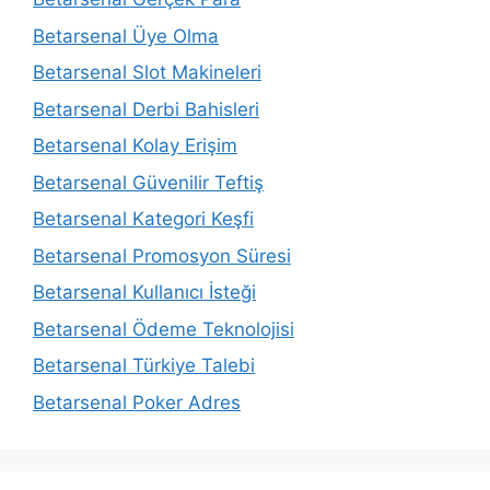
Betarsenal Üye Olma
Betarsenal Slot Makineleri
Betarsenal Derbi Bahisleri
Betarsenal Kolay Erişim
Betarsenal Güvenilir Teftiş
Betarsenal Kategori Keşfi
Betarsenal Promosyon Süresi
Betarsenal Kullanıcı İsteği
Betarsenal Ödeme Teknolojisi
Betarsenal Türkiye Talebi
Betarsenal Poker Adres