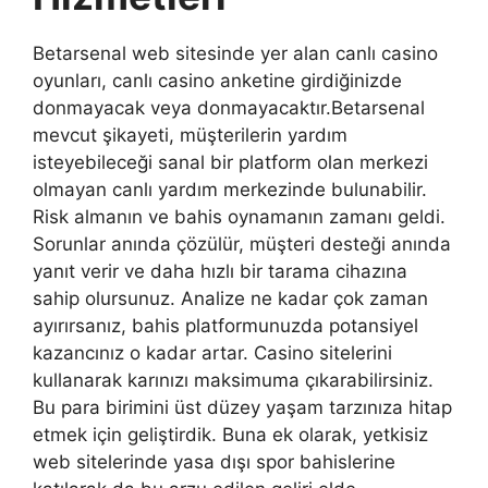
Betarsenal web sitesinde yer alan canlı casino
oyunları, canlı casino anketine girdiğinizde
donmayacak veya donmayacaktır.Betarsenal
mevcut şikayeti, müşterilerin yardım
isteyebileceği sanal bir platform olan merkezi
olmayan canlı yardım merkezinde bulunabilir.
Risk almanın ve bahis oynamanın zamanı geldi.
Sorunlar anında çözülür, müşteri desteği anında
yanıt verir ve daha hızlı bir tarama cihazına
sahip olursunuz. Analize ne kadar çok zaman
ayırırsanız, bahis platformunuzda potansiyel
kazancınız o kadar artar. Casino sitelerini
kullanarak karınızı maksimuma çıkarabilirsiniz.
Bu para birimini üst düzey yaşam tarzınıza hitap
etmek için geliştirdik. Buna ek olarak, yetkisiz
web sitelerinde yasa dışı spor bahislerine