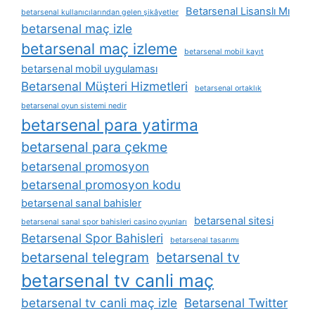
Betarsenal Lisanslı Mı
betarsenal kullanıcılarından gelen şikâyetler
betarsenal maç izle
betarsenal maç izleme
betarsenal mobil kayıt
betarsenal mobil uygulaması
Betarsenal Müşteri Hizmetleri
betarsenal ortaklık
betarsenal oyun sistemi nedir
betarsenal para yatirma
betarsenal para çekme
betarsenal promosyon
betarsenal promosyon kodu
betarsenal sanal bahisler
betarsenal sitesi
betarsenal sanal spor bahisleri casino oyunları
Betarsenal Spor Bahisleri
betarsenal tasarımı
betarsenal telegram
betarsenal tv
betarsenal tv canli maç
betarsenal tv canli maç izle
Betarsenal Twitter