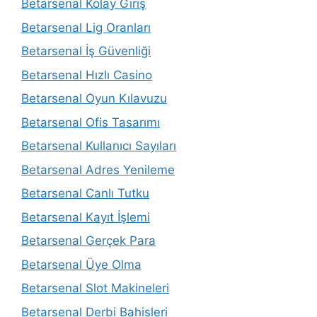
Betarsenal Kolay Giriş
Betarsenal Lig Oranları
Betarsenal İş Güvenliği
Betarsenal Hızlı Casino
Betarsenal Oyun Kılavuzu
Betarsenal Ofis Tasarımı
Betarsenal Kullanıcı Sayıları
Betarsenal Adres Yenileme
Betarsenal Canlı Tutku
Betarsenal Kayıt İşlemi
Betarsenal Gerçek Para
Betarsenal Üye Olma
Betarsenal Slot Makineleri
Betarsenal Derbi Bahisleri