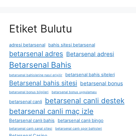
Etiket Bulutu
adresi betarsenal
bahis sitesi betarsenal
betarsenal adres
Betarsenal adresi
Betarsenal Bahis
betarsenal bahis siteleri
betarsenal bahislerine nasıl erişilir
Betarsenal bahis sitesi
betarsenal bonus
betarsenal bonus bilgileri
betarsenal bonus uygulaması
betarsenal canli destek
betarsenal canli
betarsenal canli maç izle
Betarsenal canlı bahis
betarsenal canlı bingo
betarsenal canlı sanal sitesi
betarsenal canlı spor bahisleri
Betarsenal Casino