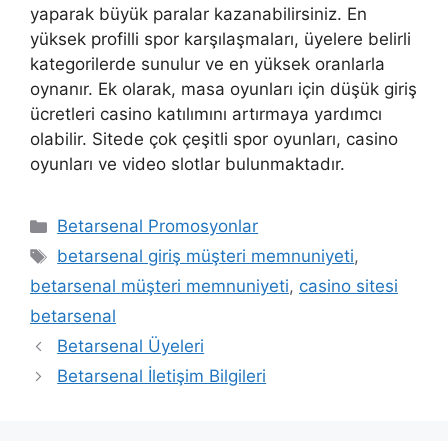
yaparak büyük paralar kazanabilirsiniz. En
yüksek profilli spor karşılaşmaları, üyelere belirli
kategorilerde sunulur ve en yüksek oranlarla
oynanır. Ek olarak, masa oyunları için düşük giriş
ücretleri casino katılımını artırmaya yardımcı
olabilir. Sitede çok çeşitli spor oyunları, casino
oyunları ve video slotlar bulunmaktadır.
Kategoriler
Betarsenal Promosyonlar
Etiketler
betarsenal giriş müşteri memnuniyeti
,
betarsenal müşteri memnuniyeti
,
casino sitesi
betarsenal
Betarsenal Üyeleri
Betarsenal İletişim Bilgileri