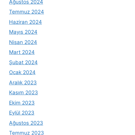
Ağustos 2024
Temmuz 2024
Haziran 2024
Mayıs 2024
Nisan 2024
Mart 2024
Şubat 2024
Ocak 2024
Aralık 2023
Kasım 2023
Ekim 2023
Eylül 2023
Ağustos 2023
Temmuz 2023