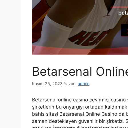
Betarsenal Onlin
Kasım 25, 2023
Yazarı:
admin
Betarsenal online casino çevrimiçi casino 
şirketlerin bu önyargıyı ortadan kaldırmak 
bahis sitesi Betarsenal Online Casino da b
zaman destekleyen güvenilir bir şirketiz.