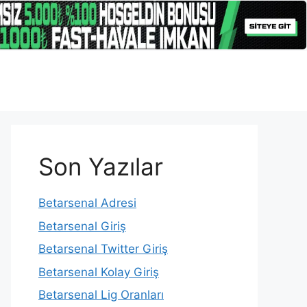
Son Yazılar
Betarsenal Adresi
Betarsenal Giriş
Betarsenal Twitter Giriş
Betarsenal Kolay Giriş
Betarsenal Lig Oranları