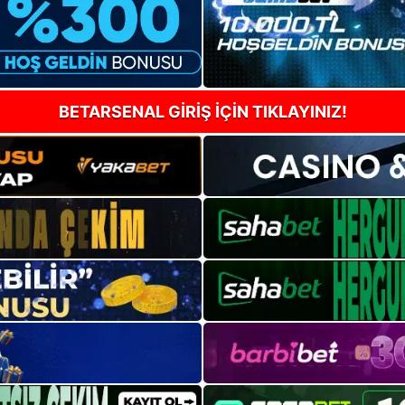
BETARSENAL GİRİŞ İÇİN TIKLAYINIZ!