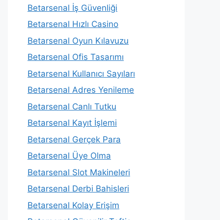
Betarsenal İş Güvenliği
Betarsenal Hızlı Casino
Betarsenal Oyun Kılavuzu
Betarsenal Ofis Tasarımı
Betarsenal Kullanıcı Sayıları
Betarsenal Adres Yenileme
Betarsenal Canlı Tutku
Betarsenal Kayıt İşlemi
Betarsenal Gerçek Para
Betarsenal Üye Olma
Betarsenal Slot Makineleri
Betarsenal Derbi Bahisleri
Betarsenal Kolay Erişim