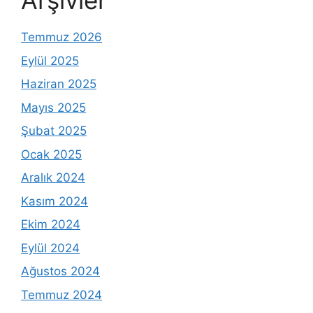
Arşivler
Temmuz 2026
Eylül 2025
Haziran 2025
Mayıs 2025
Şubat 2025
Ocak 2025
Aralık 2024
Kasım 2024
Ekim 2024
Eylül 2024
Ağustos 2024
Temmuz 2024