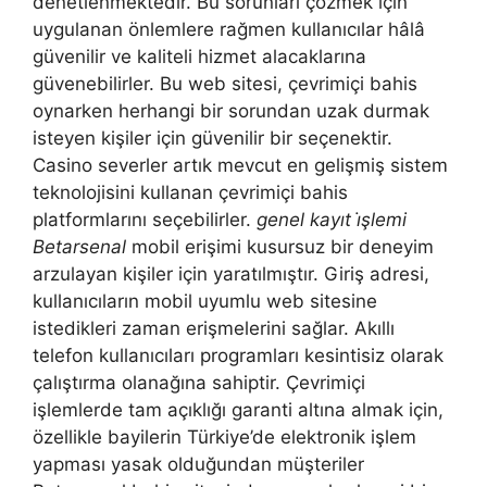
denetlenmektedir. Bu sorunları çözmek için
uygulanan önlemlere rağmen kullanıcılar hâlâ
güvenilir ve kaliteli hizmet alacaklarına
güvenebilirler. Bu web sitesi, çevrimiçi bahis
oynarken herhangi bir sorundan uzak durmak
isteyen kişiler için güvenilir bir seçenektir.
Casino severler artık mevcut en gelişmiş sistem
teknolojisini kullanan çevrimiçi bahis
platformlarını seçebilirler.
genel kayıt i̇şlemi
Betarsenal
mobil erişimi kusursuz bir deneyim
arzulayan kişiler için yaratılmıştır. Giriş adresi,
kullanıcıların mobil uyumlu web sitesine
istedikleri zaman erişmelerini sağlar. Akıllı
telefon kullanıcıları programları kesintisiz olarak
çalıştırma olanağına sahiptir. Çevrimiçi
işlemlerde tam açıklığı garanti altına almak için,
özellikle bayilerin Türkiye’de elektronik işlem
yapması yasak olduğundan müşteriler