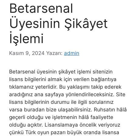
Betarsenal
Üyesinin Şikâyet
İşlemi
Kasım 9, 2024
Yazarı:
admin
Betarsenal üyesinin şikâyet işlemi sitenizin
lisans bilgilerini almak için verilen bağlantıya
tıklamanız yeterlidir. Bu yaklaşımı takip ederek
aradığınız ana sayfaya yönlendirileceksiniz. Site
lisans bilgilerinin durumu ile ilgili sorularınız
varsa buradan bize ulaşabilirsiniz. Ruhsatın hâlâ
geçerli olduğu ve işletmenin hâlâ faaliyette
olduğu açıktır. Lisanslamaya öncelik veriyoruz
çünkü Türk oyun pazarı büyük oranda lisansa