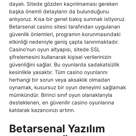
dayalı. Sitede gözden kaçırılmaması gereken
başka önemli detayların da bulunduğunu
anlıyoruz. Kısa bir genel bakış sunmak istiyoruz.
Betarsenal casino sitesi tarafından uygulanan
güvenlik önlemleri, programın korunmasındaki
etkinliği nedeniyle geniş çapta tanınmaktadır.
Casino’nun oyun altyapısı, sitede SSL
şifrelemesini kullanarak kişisel verilerinizin
güvenliğini sağlar. Bu oyunlarda sadakatsizlik
kesinlikle yasaktır. Tüm casino oyunlarını
herhangi bir sorun veya aksaklık olmadan
oynamak, kusursuz bir oyun deneyimi sağlamak
mümkündür. Birinci sınıf oyun olanaklarıyla
desteklenen, en güvenilir casino oyunlarına
katılarak kazancınızı artırın.
Betarsenal Yazılım