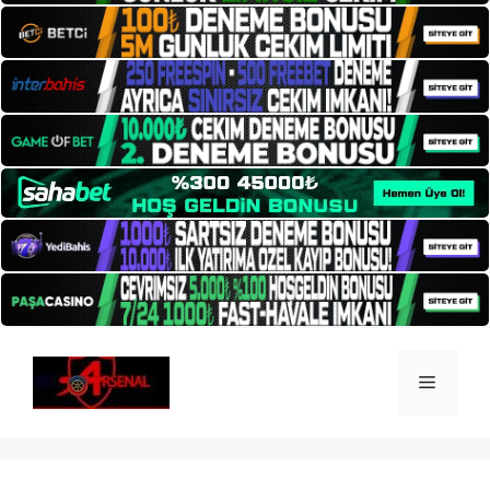
İçeriğe
atla
Menü