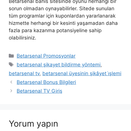
Betarsenal bahis sitesinde oyunu herhangi bir
sorun olmadan oynayabilirler. Sitede sunulan
tüm programlar için kuponlardan yararlanarak
hizmette herhangi bir kesinti yaşamadan daha
fazla para kazanma potansiyeline sahip
olabilirsiniz.
Kategoriler
Betarsenal Promosyonlar
Etiketler
betarsenal şikayet bildirme yöntemi
,
betarsenal tv
,
betarsenal üyesinin şikâyet i̇şlemi
Betarsenal Bonus Bilgileri
Betarsenal TV Giriş
Yorum yapın