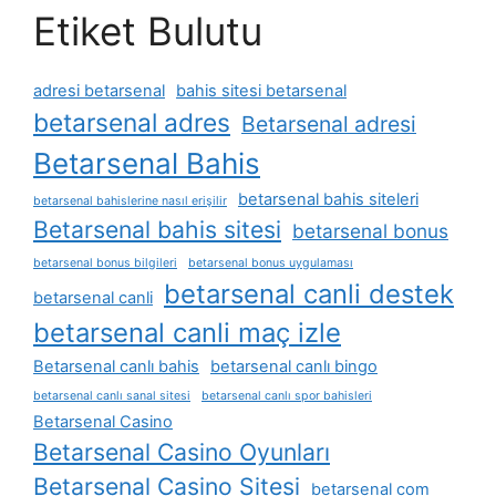
Etiket Bulutu
adresi betarsenal
bahis sitesi betarsenal
betarsenal adres
Betarsenal adresi
Betarsenal Bahis
betarsenal bahis siteleri
betarsenal bahislerine nasıl erişilir
Betarsenal bahis sitesi
betarsenal bonus
betarsenal bonus bilgileri
betarsenal bonus uygulaması
betarsenal canli destek
betarsenal canli
betarsenal canli maç izle
Betarsenal canlı bahis
betarsenal canlı bingo
betarsenal canlı sanal sitesi
betarsenal canlı spor bahisleri
Betarsenal Casino
Betarsenal Casino Oyunları
Betarsenal Casino Sitesi
betarsenal com