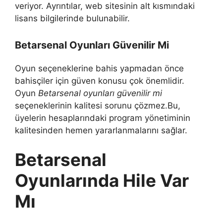
veriyor. Ayrıntılar, web sitesinin alt kısmındaki
lisans bilgilerinde bulunabilir.
Betarsenal Oyunları Güvenilir Mi
Oyun seçeneklerine bahis yapmadan önce
bahisçiler için güven konusu çok önemlidir.
Oyun
Betarsenal oyunları güvenilir mi
seçeneklerinin kalitesi sorunu çözmez.Bu,
üyelerin hesaplarındaki program yönetiminin
kalitesinden hemen yararlanmalarını sağlar.
Betarsenal
Oyunlarında Hile Var
Mı