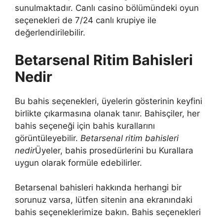
sunulmaktadır. Canlı casino bölümündeki oyun
seçenekleri de 7/24 canlı krupiye ile
değerlendirilebilir.
Betarsenal Ritim Bahisleri
Nedir
Bu bahis seçenekleri, üyelerin gösterinin keyfini
birlikte çıkarmasına olanak tanır. Bahisçiler, her
bahis seçeneği için bahis kurallarını
görüntüleyebilir.
Betarsenal ritim bahisleri
nedir
Üyeler, bahis prosedürlerini bu Kurallara
uygun olarak formüle edebilirler.
Betarsenal bahisleri hakkında herhangi bir
sorunuz varsa, lütfen sitenin ana ekranındaki
bahis seçeneklerimize bakın. Bahis seçenekleri