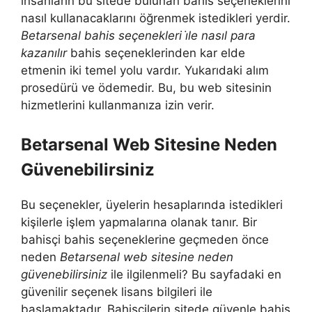
insanların bu sitede bulunan bahis seçeneklerini
nasıl kullanacaklarını öğrenmek istedikleri yerdir.
Betarsenal bahis seçenekleri i̇le nasıl para
kazanılır
bahis seçeneklerinden kar elde
etmenin iki temel yolu vardır. Yukarıdaki alım
prosedürü ve ödemedir. Bu, bu web sitesinin
hizmetlerini kullanmanıza izin verir.
Betarsenal Web Sitesine Neden
Güvenebilirsiniz
Bu seçenekler, üyelerin hesaplarında istedikleri
kişilerle işlem yapmalarına olanak tanır. Bir
bahisçi bahis seçeneklerine geçmeden önce
neden
Betarsenal web sitesine neden
güvenebilirsiniz
ile ilgilenmeli? Bu sayfadaki en
güvenilir seçenek lisans bilgileri ile
başlamaktadır. Bahisçilerin sitede güvenle bahis