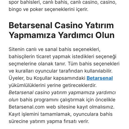
spor bahisleri, canlı bahis, canlı casino, casino,
bingo ve poker seçeneklerini içerir.
Betarsenal Casino Yatırım
Yapmamıza Yardımcı Olun
Sitenin canlı ve sanal bahis seçenekleri,
bahisçilerin ticaret yapmak istedikleri seçeneği
seçmelerine olanak tanır. Tüm bahis seçenekleri
ve kuralları oyuncular tarafından kullanılabilir.
Üyeler, bu Koşullar kapsamındaki
Betarsenal
yükümlülüklerini yerine getireceklerdir.
Betarsenal casino yatırım yapmamıza yardımcı
olun
bahis programını çalıştırmak için öncelikle
Betarsenal.com web sitesine kayıt olmalısınız.
Kayıt işlemini tamamlamak, oyunculara bahis
sürecine yatırım yapma fırsatı verir.