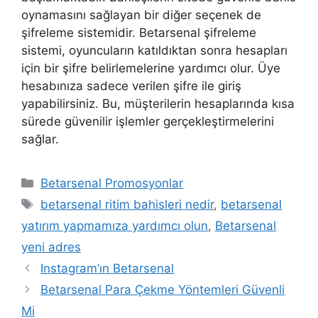
oynamasını sağlayan bir diğer seçenek de
şifreleme sistemidir. Betarsenal şifreleme
sistemi, oyuncuların katıldıktan sonra hesapları
için bir şifre belirlemelerine yardımcı olur. Üye
hesabınıza sadece verilen şifre ile giriş
yapabilirsiniz. Bu, müşterilerin hesaplarında kısa
sürede güvenilir işlemler gerçekleştirmelerini
sağlar.
Kategoriler
Betarsenal Promosyonlar
Etiketler
betarsenal ritim bahisleri nedir
,
betarsenal
yatırım yapmamıza yardımcı olun
,
Betarsenal
yeni adres
Instagram’ın Betarsenal
Betarsenal Para Çekme Yöntemleri Güvenli
Mi