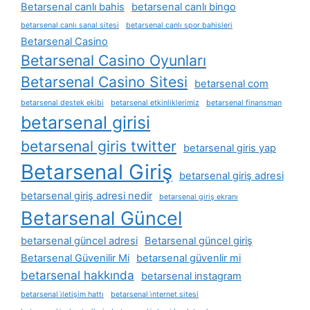
Betarsenal canlı bahis
betarsenal canlı bingo
betarsenal canlı sanal sitesi
betarsenal canlı spor bahisleri
Betarsenal Casino
Betarsenal Casino Oyunları
Betarsenal Casino Sitesi
betarsenal com
betarsenal destek ekibi
betarsenal etkinliklerimiz
betarsenal finansman
betarsenal girisi
betarsenal giris twitter
betarsenal giris yap
Betarsenal Giriş
betarsenal giriş adresi
betarsenal giriş adresi nedir
betarsenal giriş ekranı
Betarsenal Güncel
betarsenal güncel adresi
Betarsenal güncel giriş
Betarsenal Güvenilir Mi
betarsenal güvenlir mi
betarsenal hakkında
betarsenal instagram
betarsenal i̇letişim hattı
betarsenal i̇nternet sitesi