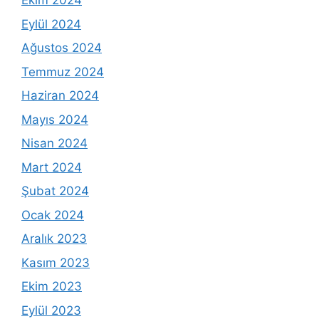
Ekim 2024
Eylül 2024
Ağustos 2024
Temmuz 2024
Haziran 2024
Mayıs 2024
Nisan 2024
Mart 2024
Şubat 2024
Ocak 2024
Aralık 2023
Kasım 2023
Ekim 2023
Eylül 2023