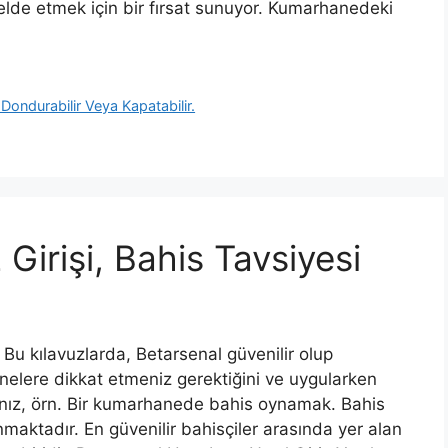
 elde etmek için bir fırsat sunuyor. Kumarhanedeki
e Dondurabilir Veya Kapatabilir.
Girişi, Bahis Tavsiyesi
 Bu kılavuzlarda, Betarsenal güvenilir olup
 nelere dikkat etmeniz gerektiğini ve uygularken
ınız, örn. Bir kumarhanede bahis oynamak. Bahis
maktadır. En güvenilir bahisçiler arasında yer alan