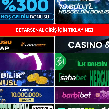
BETARSENAL GİRİŞ İÇİN TIKLAYINIZ!