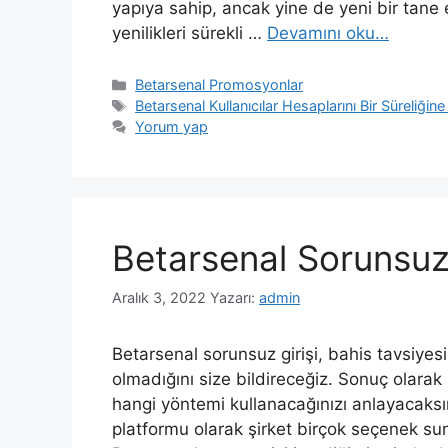
yapıya sahip, ancak yine de yeni bir tane
yenilikleri sürekli …
Devamını oku…
Kategoriler
Betarsenal Promosyonlar
Etiketler
Betarsenal Kullanıcılar Hesaplarını Bir Süreliğin
Yorum yap
Betarsenal Sorunsuz 
Aralık 3, 2022
Yazarı:
admin
Betarsenal sorunsuz girişi, bahis tavsiyesi
olmadığını size bildireceğiz. Sonuç olarak
hangi yöntemi kullanacağınızı anlayacaks
platformu olarak şirket birçok seçenek sun