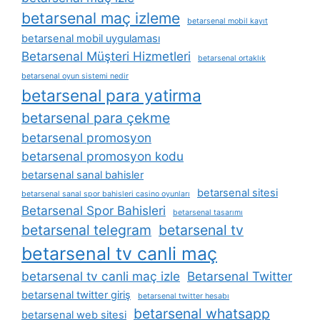
betarsenal maç izleme
betarsenal mobil kayıt
betarsenal mobil uygulaması
Betarsenal Müşteri Hizmetleri
betarsenal ortaklık
betarsenal oyun sistemi nedir
betarsenal para yatirma
betarsenal para çekme
betarsenal promosyon
betarsenal promosyon kodu
betarsenal sanal bahisler
betarsenal sitesi
betarsenal sanal spor bahisleri casino oyunları
Betarsenal Spor Bahisleri
betarsenal tasarımı
betarsenal telegram
betarsenal tv
betarsenal tv canli maç
betarsenal tv canli maç izle
Betarsenal Twitter
betarsenal twitter giriş
betarsenal twitter hesabı
betarsenal whatsapp
betarsenal web sitesi