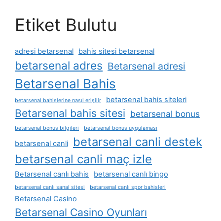
Etiket Bulutu
adresi betarsenal
bahis sitesi betarsenal
betarsenal adres
Betarsenal adresi
Betarsenal Bahis
betarsenal bahis siteleri
betarsenal bahislerine nasıl erişilir
Betarsenal bahis sitesi
betarsenal bonus
betarsenal bonus bilgileri
betarsenal bonus uygulaması
betarsenal canli destek
betarsenal canli
betarsenal canli maç izle
Betarsenal canlı bahis
betarsenal canlı bingo
betarsenal canlı sanal sitesi
betarsenal canlı spor bahisleri
Betarsenal Casino
Betarsenal Casino Oyunları