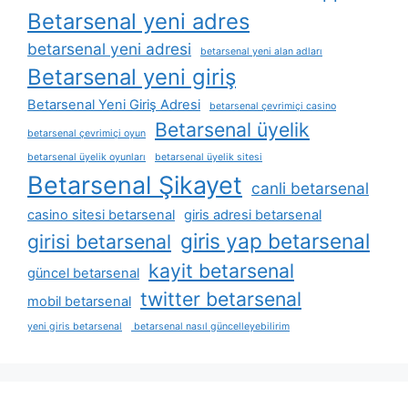
Betarsenal yeni adres
betarsenal yeni adresi
betarsenal yeni alan adları
Betarsenal yeni giriş
Betarsenal Yeni Giriş Adresi
betarsenal çevrimiçi casino
Betarsenal üyelik
betarsenal çevrimiçi oyun
betarsenal üyelik oyunları
betarsenal üyelik sitesi
Betarsenal Şikayet
canli betarsenal
casino sitesi betarsenal
giris adresi betarsenal
giris yap betarsenal
girisi betarsenal
kayit betarsenal
güncel betarsenal
twitter betarsenal
mobil betarsenal
yeni giris betarsenal
betarsenal nasıl güncelleyebilirim