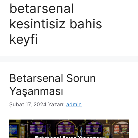
betarsenal
kesintisiz bahis
keyfi
Betarsenal Sorun
Yaşanması
Şubat 17, 2024
Yazarı:
admin