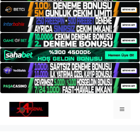
İçeriğe
atla
Menü