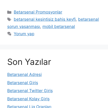
Kategoriler
Betarsenal Promosyonlar
Etiketler
betarsenal kesintisiz bahis keyfi
,
betarsenal
sorun yaşanması
,
mobil betarsenal
Yorum yap
Son Yazılar
Betarsenal Adresi
Betarsenal Giriş
Betarsenal Twitter Giriş
Betarsenal Kolay Giriş
Betarsenal Lig Oranları