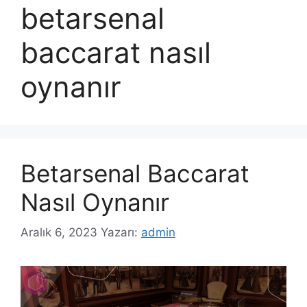
betarsenal
baccarat nasıl
oynanır
Betarsenal Baccarat
Nasıl Oynanır
Aralık 6, 2023
Yazarı:
admin