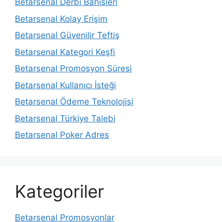
Betarsenal Derbi Bahisleri
Betarsenal Kolay Erişim
Betarsenal Güvenilir Teftiş
Betarsenal Kategori Keşfi
Betarsenal Promosyon Süresi
Betarsenal Kullanıcı İsteği
Betarsenal Ödeme Teknolojisi
Betarsenal Türkiye Talebi
Betarsenal Poker Adres
Kategoriler
Betarsenal Promosyonlar