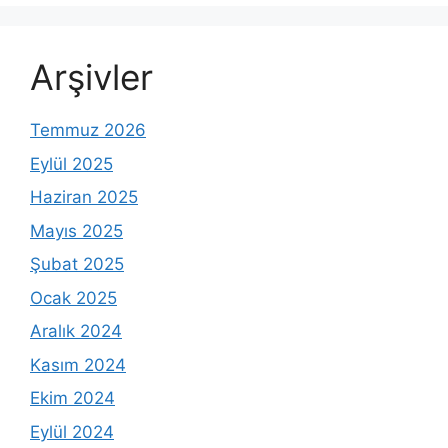
Arşivler
Temmuz 2026
Eylül 2025
Haziran 2025
Mayıs 2025
Şubat 2025
Ocak 2025
Aralık 2024
Kasım 2024
Ekim 2024
Eylül 2024