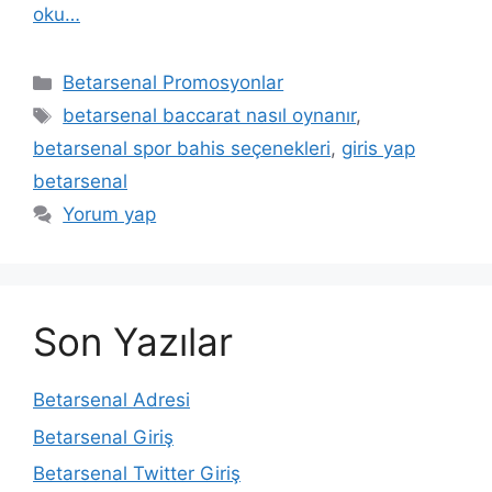
oku…
Kategoriler
Betarsenal Promosyonlar
Etiketler
betarsenal baccarat nasıl oynanır
,
betarsenal spor bahis seçenekleri
,
giris yap
betarsenal
Yorum yap
Son Yazılar
Betarsenal Adresi
Betarsenal Giriş
Betarsenal Twitter Giriş