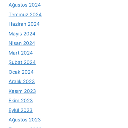
Ağustos 2024
Temmuz 2024
Haziran 2024
Mayıs 2024
Nisan 2024
Mart 2024
Şubat 2024
Ocak 2024
Aralık 2023
Kasım 2023
Ekim 2023
Eylül 2023
Ağustos 2023