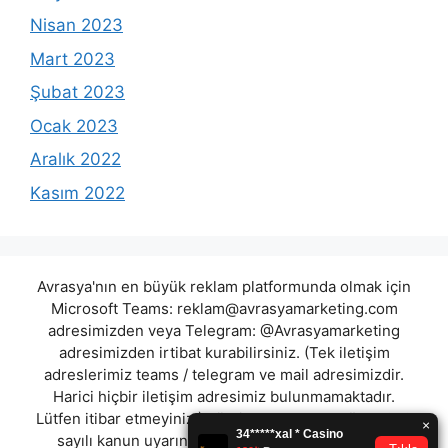
Nisan 2023
Mart 2023
Şubat 2023
Ocak 2023
Aralık 2022
Kasım 2022
Avrasya'nın en büyük reklam platformunda olmak için
Microsoft Teams:
reklam@avrasyamarketing.com
adresimizden veya Telegram: @Avrasyamarketing
adresimizden irtibat kurabilirsiniz. (Tek iletişim
adreslerimiz teams / telegram ve mail adresimizdir.
Harici hiçbir iletişim adresimiz bulunmamaktadır.
Lütfen itibar etmeyiniz.) Türkiye yasalarına göre 7258
sayılı kanun uyarınca yasa dışı bahis oynamanın