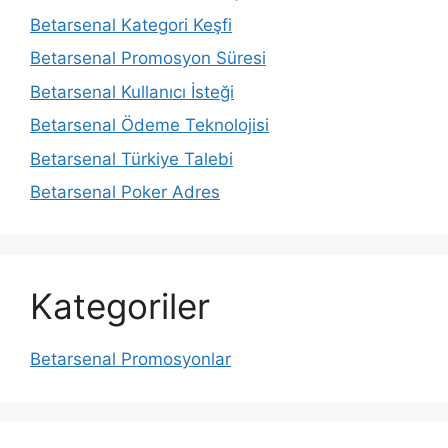
Betarsenal Kategori Keşfi
Betarsenal Promosyon Süresi
Betarsenal Kullanıcı İsteği
Betarsenal Ödeme Teknolojisi
Betarsenal Türkiye Talebi
Betarsenal Poker Adres
Kategoriler
Betarsenal Promosyonlar