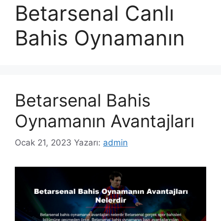
Betarsenal Canlı
Bahis Oynamanın
Betarsenal Bahis
Oynamanın Avantajları
Ocak 21, 2023
Yazarı:
admin