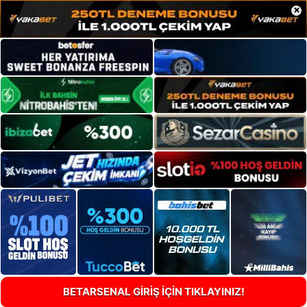
×
BETARSENAL GİRİŞ İÇİN TIKLAYINIZ!