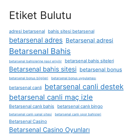
Etiket Bulutu
adresi betarsenal
bahis sitesi betarsenal
betarsenal adres
Betarsenal adresi
Betarsenal Bahis
betarsenal bahis siteleri
betarsenal bahislerine nasıl erişilir
Betarsenal bahis sitesi
betarsenal bonus
betarsenal bonus bilgileri
betarsenal bonus uygulaması
betarsenal canli destek
betarsenal canli
betarsenal canli maç izle
Betarsenal canlı bahis
betarsenal canlı bingo
betarsenal canlı sanal sitesi
betarsenal canlı spor bahisleri
Betarsenal Casino
Betarsenal Casino Oyunları