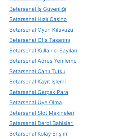
Betarsenal İş Güvenliği
Betarsenal Hızlı Casino
Betarsenal Oyun Kılavuzu
Betarsenal Ofis Tasarımı
Betarsenal Kullanıcı Sayıları
Betarsenal Adres Yenileme
Betarsenal Canlı Tutku
Betarsenal Kayıt İşlemi
Betarsenal Gerçek Para
Betarsenal Üye Olma
Betarsenal Slot Makineleri
Betarsenal Derbi Bahisleri
Betarsenal Kolay Erişim