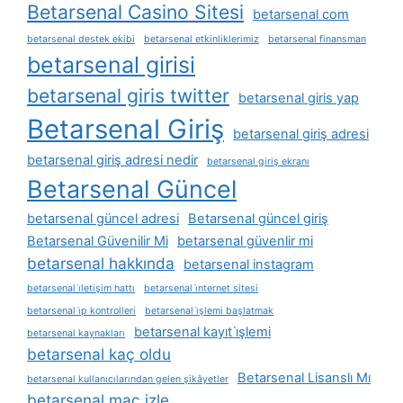
Betarsenal Casino Sitesi
betarsenal com
betarsenal destek ekibi
betarsenal etkinliklerimiz
betarsenal finansman
betarsenal girisi
betarsenal giris twitter
betarsenal giris yap
Betarsenal Giriş
betarsenal giriş adresi
betarsenal giriş adresi nedir
betarsenal giriş ekranı
Betarsenal Güncel
betarsenal güncel adresi
Betarsenal güncel giriş
Betarsenal Güvenilir Mi
betarsenal güvenlir mi
betarsenal hakkında
betarsenal instagram
betarsenal i̇letişim hattı
betarsenal i̇nternet sitesi
betarsenal i̇p kontrolleri
betarsenal i̇şlemi başlatmak
betarsenal kayıt i̇şlemi
betarsenal kaynakları
betarsenal kaç oldu
Betarsenal Lisanslı Mı
betarsenal kullanıcılarından gelen şikâyetler
betarsenal maç izle