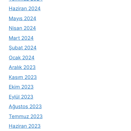
Haziran 2024
Mayıs 2024
Nisan 2024
Mart 2024
Şubat 2024
Ocak 2024
Aralık 2023
Kasım 2023
Ekim 2023
Eylül 2023
Ağustos 2023
Temmuz 2023
Haziran 2023