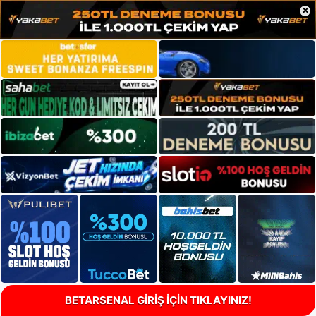
×
BETARSENAL GİRİŞ İÇİN TIKLAYINIZ!