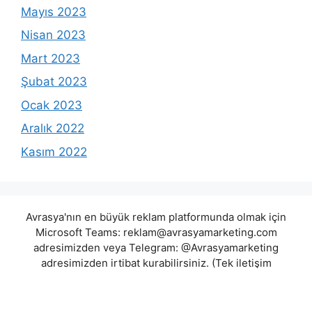
Mayıs 2023
Nisan 2023
Mart 2023
Şubat 2023
Ocak 2023
Aralık 2022
Kasım 2022
Avrasya'nın en büyük reklam platformunda olmak için
Microsoft Teams:
reklam@avrasyamarketing.com
adresimizden veya Telegram: @Avrasyamarketing
adresimizden irtibat kurabilirsiniz. (Tek iletişim
adreslerimiz teams / telegram ve mail adresimizdir.
Harici hiçbir iletişim adresimiz bulunmamaktadır.
Lütfen itibar etmeyiniz.) Türkiye yasalarına göre 7258