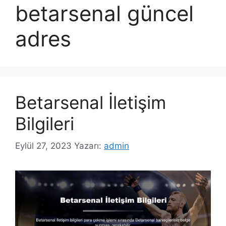
betarsenal güncel
adres
Betarsenal İletişim
Bilgileri
Eylül 27, 2023
Yazarı:
admin