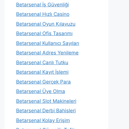
Betarsenal İş Güvenliği
Betarsenal Hızlı Casino
Betarsenal Oyun Kılavuzu
Betarsenal Ofis Tasarımı
Betarsenal Kullanıcı Sayıları
Betarsenal Adres Yenileme
Betarsenal Canlı Tutku
Betarsenal Kayıt İşlemi
Betarsenal Gerçek Para
Betarsenal Üye Olma
Betarsenal Slot Makineleri
Betarsenal Derbi Bahisleri
Betarsenal Kolay Erişim