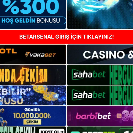
BETARSENAL GİRİŞ İÇİN TIKLAYINIZ!