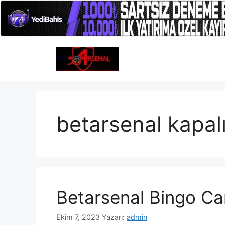
İçeriğe
atla
betarsenal kapalı 
Betarsenal Bingo Can
Ekim 7, 2023
Yazarı:
admin