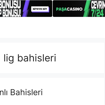
lig bahisleri
lı Bahisleri