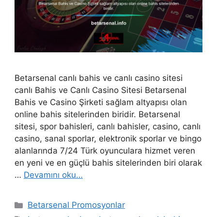
Betarsenal canlı bahis ve canlı casino sitesi
canlı Bahis ve Canlı Casino Sitesi Betarsenal
Bahis ve Casino Şirketi sağlam altyapısı olan
online bahis sitelerinden biridir. Betarsenal
sitesi, spor bahisleri, canlı bahisler, casino, canlı
casino, sanal sporlar, elektronik sporlar ve bingo
alanlarında 7/24 Türk oyunculara hizmet veren
en yeni ve en güçlü bahis sitelerinden biri olarak
…
Devamını oku…
Kategoriler
Betarsenal Promosyonlar