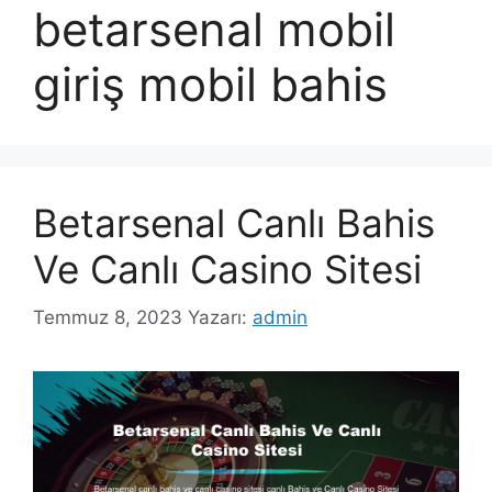
betarsenal mobil
giriş mobil bahis
Betarsenal Canlı Bahis
Ve Canlı Casino Sitesi
Temmuz 8, 2023
Yazarı:
admin