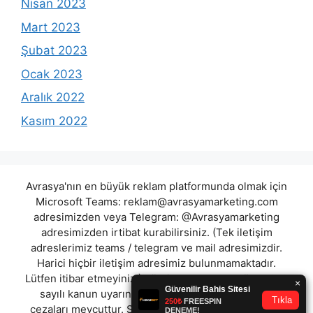
Nisan 2023
Mart 2023
Şubat 2023
Ocak 2023
Aralık 2022
Kasım 2022
Avrasya'nın en büyük reklam platformunda olmak için
Microsoft Teams:
reklam@avrasyamarketing.com
adresimizden veya Telegram: @Avrasyamarketing
adresimizden irtibat kurabilirsiniz. (Tek iletişim
adreslerimiz teams / telegram ve mail adresimizdir.
Harici hiçbir iletişim adresimiz bulunmamaktadır.
Lütfen itibar etmeyiniz.) Türkiye yasalarına göre 7258
sayılı kanun uyarınca yasa dışı bahis oynamanın
cezaları mevcuttur. Şu an bulunduğunuz site hiç bir