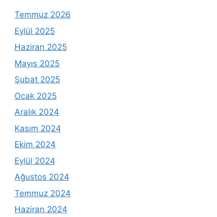
Temmuz 2026
Eylül 2025
Haziran 2025
Mayıs 2025
Şubat 2025
Ocak 2025
Aralık 2024
Kasım 2024
Ekim 2024
Eylül 2024
Ağustos 2024
Temmuz 2024
Haziran 2024