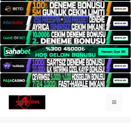
İçeriğe
atla
Menü