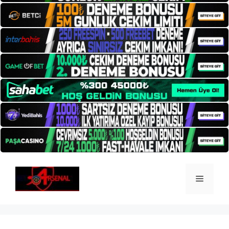
İçeriğe
atla
Menü