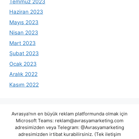
Temmuz 2023
Haziran 2023
Mayıs 2023
Nisan 2023
Mart 2023
Şubat 2023
Ocak 2023
Aralık 2022
Kasım 2022
Avrasya'nın en büyük reklam platformunda olmak için
Microsoft Teams:
reklam@avrasyamarketing.com
adresimizden veya Telegram: @Avrasyamarketing
adresimizden irtibat kurabilirsiniz. (Tek iletişim