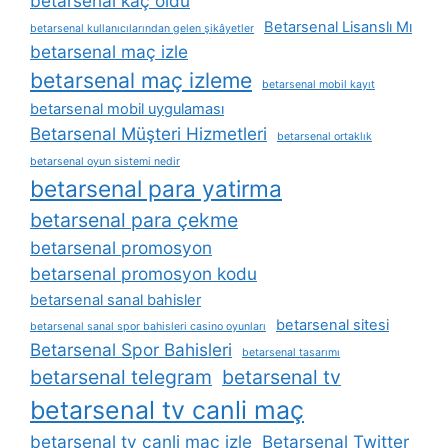
betarsenal kaç oldu
Betarsenal Lisanslı Mı
betarsenal kullanıcılarından gelen şikâyetler
betarsenal maç izle
betarsenal maç izleme
betarsenal mobil kayıt
betarsenal mobil uygulaması
Betarsenal Müşteri Hizmetleri
betarsenal ortaklık
betarsenal oyun sistemi nedir
betarsenal para yatirma
betarsenal para çekme
betarsenal promosyon
betarsenal promosyon kodu
betarsenal sanal bahisler
betarsenal sitesi
betarsenal sanal spor bahisleri casino oyunları
Betarsenal Spor Bahisleri
betarsenal tasarımı
betarsenal telegram
betarsenal tv
betarsenal tv canli maç
betarsenal tv canli maç izle
Betarsenal Twitter