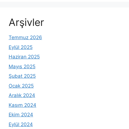
Arşivler
Temmuz 2026
Eylül 2025
Haziran 2025
Mayıs 2025
Şubat 2025
Ocak 2025
Aralık 2024
Kasım 2024
Ekim 2024
Eylül 2024