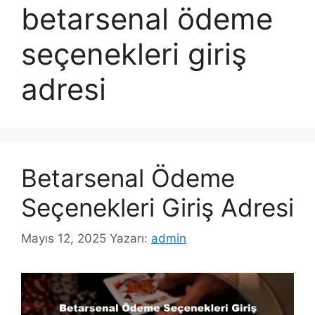
betarsenal ödeme
seçenekleri giriş
adresi
Betarsenal Ödeme
Seçenekleri Giriş Adresi
Mayıs 12, 2025
Yazarı:
admin