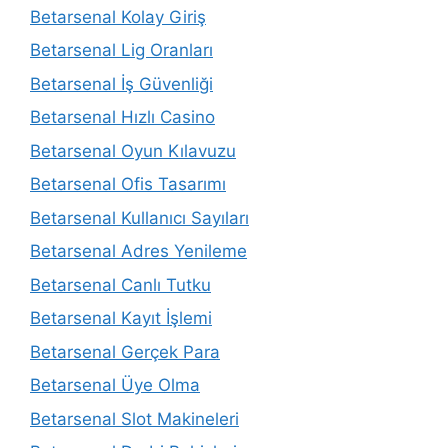
Betarsenal Kolay Giriş
Betarsenal Lig Oranları
Betarsenal İş Güvenliği
Betarsenal Hızlı Casino
Betarsenal Oyun Kılavuzu
Betarsenal Ofis Tasarımı
Betarsenal Kullanıcı Sayıları
Betarsenal Adres Yenileme
Betarsenal Canlı Tutku
Betarsenal Kayıt İşlemi
Betarsenal Gerçek Para
Betarsenal Üye Olma
Betarsenal Slot Makineleri