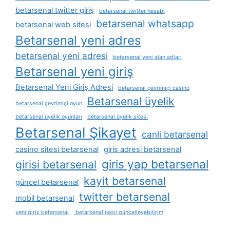
betarsenal twitter giriş
betarsenal twitter hesabı
betarsenal whatsapp
betarsenal web sitesi
Betarsenal yeni adres
betarsenal yeni adresi
betarsenal yeni alan adları
Betarsenal yeni giriş
Betarsenal Yeni Giriş Adresi
betarsenal çevrimiçi casino
Betarsenal üyelik
betarsenal çevrimiçi oyun
betarsenal üyelik oyunları
betarsenal üyelik sitesi
Betarsenal Şikayet
canli betarsenal
casino sitesi betarsenal
giris adresi betarsenal
giris yap betarsenal
girisi betarsenal
kayit betarsenal
güncel betarsenal
twitter betarsenal
mobil betarsenal
yeni giris betarsenal
betarsenal nasıl güncelleyebilirim