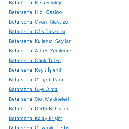
Betarsenal İş Güvenliği
Betarsenal Hızlı Casino
Betarsenal Oyun Kılavuzu
Betarsenal Ofis Tasarımı
Betarsenal Kullanıcı Sayıları
Betarsenal Adres Yenileme
Betarsenal Canlı Tutku
Betarsenal Kayıt İşlemi
Betarsenal Gerçek Para
Betarsenal Üye Olma
Betarsenal Slot Makineleri
Betarsenal Derbi Bahisleri
Betarsenal Kolay Erişim
Betarsenal Güvenilir Teftiş