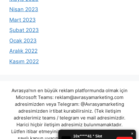
Nisan 2023
Mart 2023
Şubat 2023
Ocak 2023
Aralık 2022
Kasım 2022
Avrasya'nın en büyük reklam platformunda olmak için
Microsoft Teams:
reklam@avrasyamarketing.com
adresimizden veya Telegram: @Avrasyamarketing
adresimizden irtibat kurabilirsiniz. (Tek iletişim
adreslerimiz teams / telegram ve mail adresimizdir.
Harici hiçbir iletişim adresimiz bulunmamaktadır.
Lütfen itibar etmeyiniz.) Türkiye yasalarına göre 7258
sayılı kanun uyarınca yasa dışı bahis oynamanın