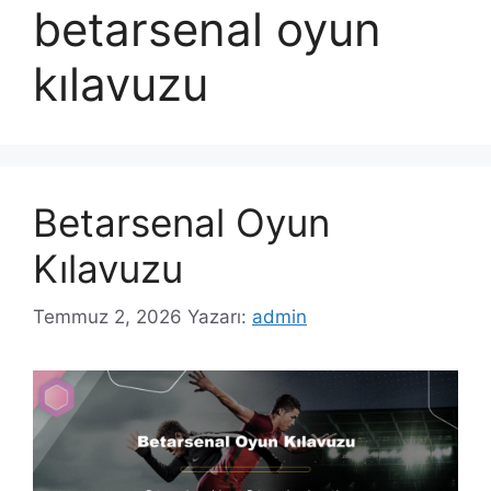
betarsenal oyun
kılavuzu
Betarsenal Oyun
Kılavuzu
Temmuz 2, 2026
Yazarı:
admin