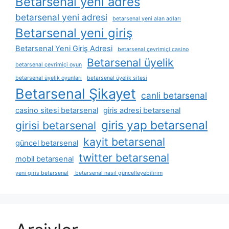
Betarsenal yeni adres
betarsenal yeni adresi
betarsenal yeni alan adları
Betarsenal yeni giriş
Betarsenal Yeni Giriş Adresi
betarsenal çevrimiçi casino
Betarsenal üyelik
betarsenal çevrimiçi oyun
betarsenal üyelik oyunları
betarsenal üyelik sitesi
Betarsenal Şikayet
canli betarsenal
casino sitesi betarsenal
giris adresi betarsenal
giris yap betarsenal
girisi betarsenal
kayit betarsenal
güncel betarsenal
twitter betarsenal
mobil betarsenal
yeni giris betarsenal
betarsenal nasıl güncelleyebilirim