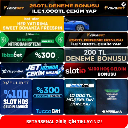
×
BETARSENAL GİRİŞ İÇİN TIKLAYINIZ!