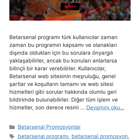
Betarsenal programı türk kullanıcılar zaman
zaman bu programın kapsamı ve olanakları
dışında oldukları için bu sorulara önyargılı
yaklaşabilirler, ancak bu konuları anlarlarsa
bilinçli bir karar verebilirler. Kullanıcılar,
Betarsenal web sitesinin meşruluğu, genel
şartlar ve koşulların tamamı ve web sitesi
hizmetleri gibi sorular hakkında olumlu geri
bildirimde bulunabilirler. Diğer tüm işlem ve
hizmetler, son derece resmi …
Devamını oku…
Kategoriler
Betarsenal Promosyonlar
Etiketler
betarsenal programı
,
betarsenal promosyon
,