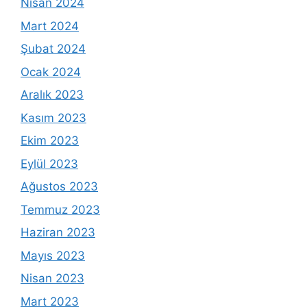
Nisan 2024
Mart 2024
Şubat 2024
Ocak 2024
Aralık 2023
Kasım 2023
Ekim 2023
Eylül 2023
Ağustos 2023
Temmuz 2023
Haziran 2023
Mayıs 2023
Nisan 2023
Mart 2023