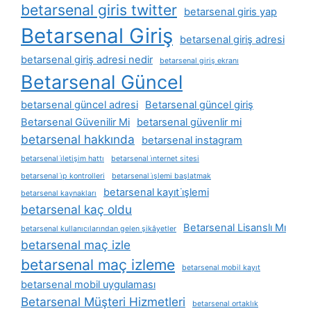
betarsenal giris twitter
betarsenal giris yap
Betarsenal Giriş
betarsenal giriş adresi
betarsenal giriş adresi nedir
betarsenal giriş ekranı
Betarsenal Güncel
betarsenal güncel adresi
Betarsenal güncel giriş
Betarsenal Güvenilir Mi
betarsenal güvenlir mi
betarsenal hakkında
betarsenal instagram
betarsenal i̇letişim hattı
betarsenal i̇nternet sitesi
betarsenal i̇p kontrolleri
betarsenal i̇şlemi başlatmak
betarsenal kayıt i̇şlemi
betarsenal kaynakları
betarsenal kaç oldu
Betarsenal Lisanslı Mı
betarsenal kullanıcılarından gelen şikâyetler
betarsenal maç izle
betarsenal maç izleme
betarsenal mobil kayıt
betarsenal mobil uygulaması
Betarsenal Müşteri Hizmetleri
betarsenal ortaklık