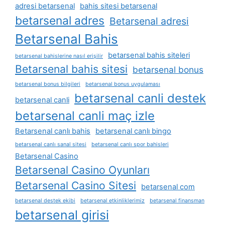
adresi betarsenal
bahis sitesi betarsenal
betarsenal adres
Betarsenal adresi
Betarsenal Bahis
betarsenal bahis siteleri
betarsenal bahislerine nasıl erişilir
Betarsenal bahis sitesi
betarsenal bonus
betarsenal bonus bilgileri
betarsenal bonus uygulaması
betarsenal canli destek
betarsenal canli
betarsenal canli maç izle
Betarsenal canlı bahis
betarsenal canlı bingo
betarsenal canlı sanal sitesi
betarsenal canlı spor bahisleri
Betarsenal Casino
Betarsenal Casino Oyunları
Betarsenal Casino Sitesi
betarsenal com
betarsenal destek ekibi
betarsenal etkinliklerimiz
betarsenal finansman
betarsenal girisi