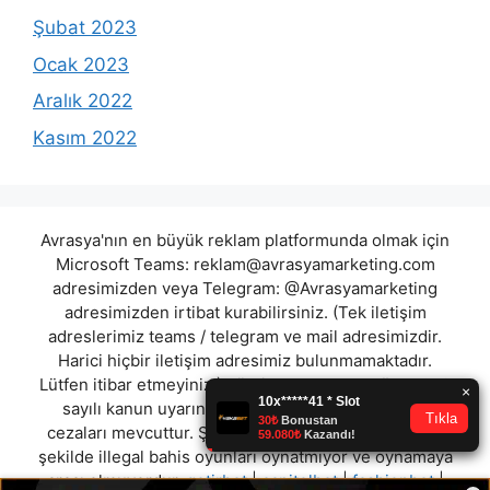
Şubat 2023
Ocak 2023
Aralık 2022
Kasım 2022
Avrasya'nın en büyük reklam platformunda olmak için
Microsoft Teams:
reklam@avrasyamarketing.com
adresimizden veya Telegram: @Avrasyamarketing
adresimizden irtibat kurabilirsiniz. (Tek iletişim
adreslerimiz teams / telegram ve mail adresimizdir.
Harici hiçbir iletişim adresimiz bulunmamaktadır.
Lütfen itibar etmeyiniz.) Türkiye yasalarına göre 7258
sayılı kanun uyarınca yasa dışı bahis oynamanın
cezaları mevcuttur. Şu an bulunduğunuz site hiç bir
şekilde illegal bahis oyunları oynatmıyor ve oynamaya
aracı olmuyordur.
getirbet
|
capitolbet
|
fashionbet
|