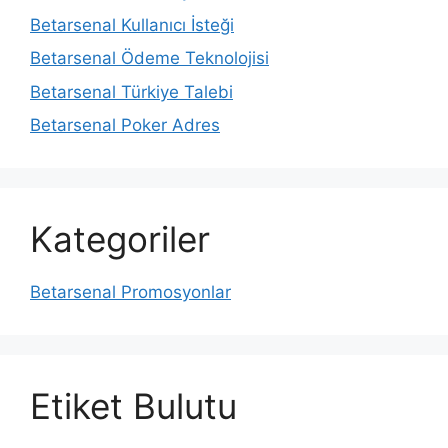
Betarsenal Kullanıcı İsteği
Betarsenal Ödeme Teknolojisi
Betarsenal Türkiye Talebi
Betarsenal Poker Adres
Kategoriler
Betarsenal Promosyonlar
Etiket Bulutu