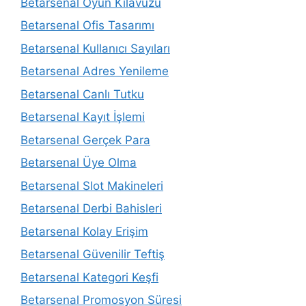
Betarsenal Oyun Kılavuzu
Betarsenal Ofis Tasarımı
Betarsenal Kullanıcı Sayıları
Betarsenal Adres Yenileme
Betarsenal Canlı Tutku
Betarsenal Kayıt İşlemi
Betarsenal Gerçek Para
Betarsenal Üye Olma
Betarsenal Slot Makineleri
Betarsenal Derbi Bahisleri
Betarsenal Kolay Erişim
Betarsenal Güvenilir Teftiş
Betarsenal Kategori Keşfi
Betarsenal Promosyon Süresi