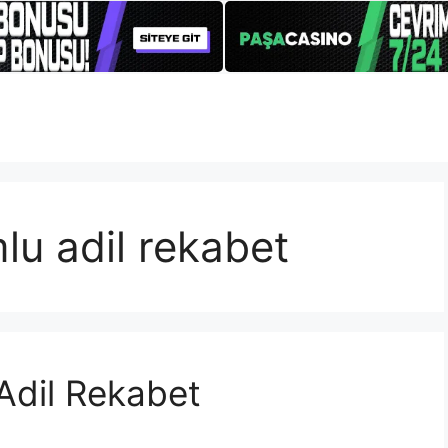
lu adil rekabet
Adil Rekabet