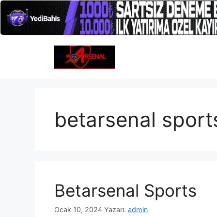
İçeriğe
atla
betarsenal sport
Betarsenal Sports
Ocak 10, 2024
Yazarı:
admin