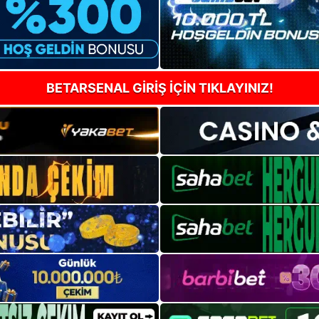
BETARSENAL GİRİŞ İÇİN TIKLAYINIZ!