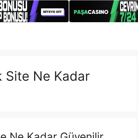
k Site Ne Kadar
te Ne Kadar Güvenilir