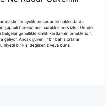
ararlaştırılan üyelik prosedürleri hakkında da
ın şüpheli hareketlerini sürekli olarak izler. Gerekli
belgeler genellikle kimlik kartlarının örnekleridir.
 geliyor. Ancak güvenilir bir bahis ortamı
ü niyetli bir kişi değilseniz veya buna