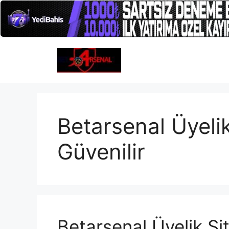
İçeriğe
atla
Betarsenal Üyeli
Güvenilir
Betarsenal Üyelik Si