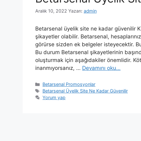
Aralık 10, 2022
Yazarı:
admin
Betarsenal üyelik site ne kadar güvenilir K
şikayetler olabilir. Betarsenal, hesaplarınız
görürse sizden ek belgeler isteyecektir. Bu 
Bu durum Betarsenal şikayetlerinin başında
oluşturmak için aşağıdakiler önemlidir. Köt
inanmıyorsanız, …
Devamını oku…
Kategoriler
Betarsenal Promosyonlar
Etiketler
Betarsenal Üyelik Site Ne Kadar Güvenilir
Yorum yap