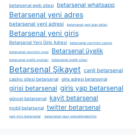
betarsenal whatsapp
betarsenal web sitesi
Betarsenal yeni adres
betarsenal yeni adresi
betarsenal yeni alan adları
Betarsenal yeni giriş
Betarsenal Yeni Giriş Adresi
betarsenal çevrimiçi casino
Betarsenal üyelik
betarsenal çevrimiçi oyun
betarsenal üyelik oyunları
betarsenal üyelik sitesi
Betarsenal Şikayet
canli betarsenal
casino sitesi betarsenal
giris adresi betarsenal
giris yap betarsenal
girisi betarsenal
kayit betarsenal
güncel betarsenal
twitter betarsenal
mobil betarsenal
yeni giris betarsenal
betarsenal nasıl güncelleyebilirim