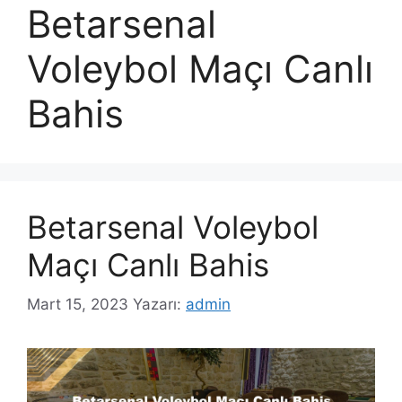
Betarsenal
Voleybol Maçı Canlı
Bahis
Betarsenal Voleybol
Maçı Canlı Bahis
Mart 15, 2023
Yazarı:
admin