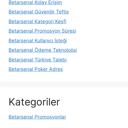
Betarsenal Kolay Erişim
Betarsenal Güvenilir Teftiş
Betarsenal Kategori Keşfi
Betarsenal Promosyon Süresi
Betarsenal Kullanıcı İsteği
Betarsenal Ödeme Teknolojisi
Betarsenal Türkiye Talebi
Betarsenal Poker Adres
Kategoriler
Betarsenal Promosyonlar