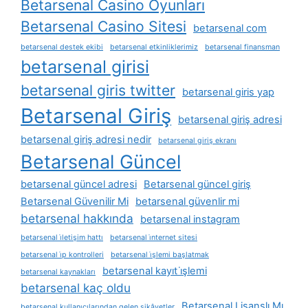
Betarsenal Casino Oyunları
Betarsenal Casino Sitesi
betarsenal com
betarsenal destek ekibi
betarsenal etkinliklerimiz
betarsenal finansman
betarsenal girisi
betarsenal giris twitter
betarsenal giris yap
Betarsenal Giriş
betarsenal giriş adresi
betarsenal giriş adresi nedir
betarsenal giriş ekranı
Betarsenal Güncel
betarsenal güncel adresi
Betarsenal güncel giriş
Betarsenal Güvenilir Mi
betarsenal güvenlir mi
betarsenal hakkında
betarsenal instagram
betarsenal i̇letişim hattı
betarsenal i̇nternet sitesi
betarsenal i̇p kontrolleri
betarsenal i̇şlemi başlatmak
betarsenal kayıt i̇şlemi
betarsenal kaynakları
betarsenal kaç oldu
Betarsenal Lisanslı Mı
betarsenal kullanıcılarından gelen şikâyetler