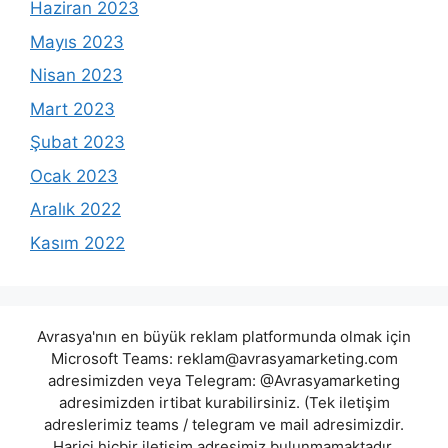
Haziran 2023
Mayıs 2023
Nisan 2023
Mart 2023
Şubat 2023
Ocak 2023
Aralık 2022
Kasım 2022
Avrasya'nın en büyük reklam platformunda olmak için
Microsoft Teams:
reklam@avrasyamarketing.com
adresimizden veya Telegram: @Avrasyamarketing
adresimizden irtibat kurabilirsiniz. (Tek iletişim
adreslerimiz teams / telegram ve mail adresimizdir.
Harici hiçbir iletişim adresimiz bulunmamaktadır.