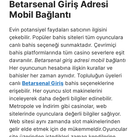
Betarsenal Giriş Adresi
Mobil Bağlantı
Evin potansiyel faydaları satıcının ilgisini
çekebilir. Popüler bahis siteleri tüm oyunculara
canlı bahis seçeneği sunmaktadır. Çevrimiçi
bahis platformlarında tüm casino severlere eşit
davranılır.
Betarsenal giriş adresi mobil bağlantı
Her oyuncunun hesabına ilişkin kurallar ve
bahisler her zaman aynıdır. Topluluğun üyeleri
canlı
Betarsenal Giriş
bahis seçeneklerine
erişebilir. Her oyuncu slot makinelerini
inceleyerek daha değerli bilgiler edinebilir.
Metropole ve İndirim gibi casinolar, web
sitelerinde oyunculara değerli bilgiler sağlıyor.
Web sitesi aynı zamanda slot makinelerinden
gelir elde etmek için de mükemmeldir.Oyuncular
site üzerinden istedikleri zaman kendilerine