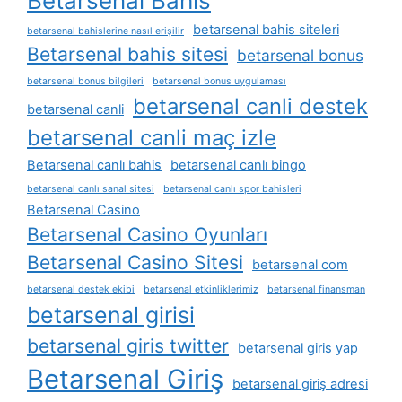
Betarsenal Bahis
betarsenal bahis siteleri
betarsenal bahislerine nasıl erişilir
Betarsenal bahis sitesi
betarsenal bonus
betarsenal bonus bilgileri
betarsenal bonus uygulaması
betarsenal canli destek
betarsenal canli
betarsenal canli maç izle
Betarsenal canlı bahis
betarsenal canlı bingo
betarsenal canlı sanal sitesi
betarsenal canlı spor bahisleri
Betarsenal Casino
Betarsenal Casino Oyunları
Betarsenal Casino Sitesi
betarsenal com
betarsenal destek ekibi
betarsenal etkinliklerimiz
betarsenal finansman
betarsenal girisi
betarsenal giris twitter
betarsenal giris yap
Betarsenal Giriş
betarsenal giriş adresi