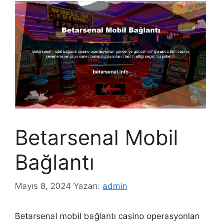
Betarsenal Mobil
Bağlantı
Mayıs 8, 2024
Yazarı:
admin
Betarsenal mobil bağlantı casino operasyonları