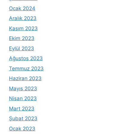
Ocak 2024
Aralık 2023
Kasım 2023
Ekim 2023
Eylül 2023
Ağustos 2023
Temmuz 2023
Haziran 2023
Mayıs 2023
Nisan 2023
Mart 2023
Şubat 2023
Ocak 2023