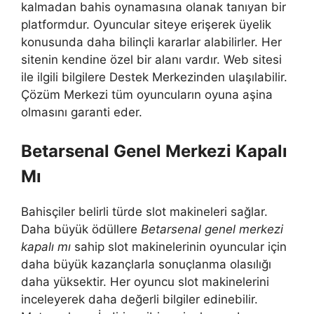
kalmadan bahis oynamasına olanak tanıyan bir
platformdur. Oyuncular siteye erişerek üyelik
konusunda daha bilinçli kararlar alabilirler. Her
sitenin kendine özel bir alanı vardır. Web sitesi
ile ilgili bilgilere Destek Merkezinden ulaşılabilir.
Çözüm Merkezi tüm oyuncuların oyuna aşina
olmasını garanti eder.
Betarsenal Genel Merkezi Kapalı
Mı
Bahisçiler belirli türde slot makineleri sağlar.
Daha büyük ödüllere
Betarsenal genel merkezi
kapalı mı
sahip slot makinelerinin oyuncular için
daha büyük kazançlarla sonuçlanma olasılığı
daha yüksektir. Her oyuncu slot makinelerini
inceleyerek daha değerli bilgiler edinebilir.