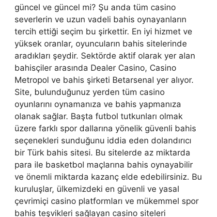
güncel ve güncel mi? Şu anda tüm casino
severlerin ve uzun vadeli bahis oynayanların
tercih ettiği seçim bu şirkettir. En iyi hizmet ve
yüksek oranlar, oyuncuların bahis sitelerinde
aradıkları şeydir. Sektörde aktif olarak yer alan
bahisçiler arasında Dealer Casino, Casino
Metropol ve bahis şirketi Betarsenal yer alıyor.
Site, bulunduğunuz yerden tüm casino
oyunlarını oynamanıza ve bahis yapmanıza
olanak sağlar. Başta futbol tutkunları olmak
üzere farklı spor dallarına yönelik güvenli bahis
seçenekleri sunduğunu iddia eden dolandırıcı
bir Türk bahis sitesi. Bu sitelerde az miktarda
para ile basketbol maçlarına bahis oynayabilir
ve önemli miktarda kazanç elde edebilirsiniz. Bu
kuruluşlar, ülkemizdeki en güvenli ve yasal
çevrimiçi casino platformları ve mükemmel spor
bahis teşvikleri sağlayan casino siteleri