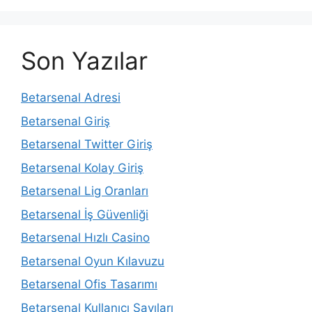
Son Yazılar
Betarsenal Adresi
Betarsenal Giriş
Betarsenal Twitter Giriş
Betarsenal Kolay Giriş
Betarsenal Lig Oranları
Betarsenal İş Güvenliği
Betarsenal Hızlı Casino
Betarsenal Oyun Kılavuzu
Betarsenal Ofis Tasarımı
Betarsenal Kullanıcı Sayıları