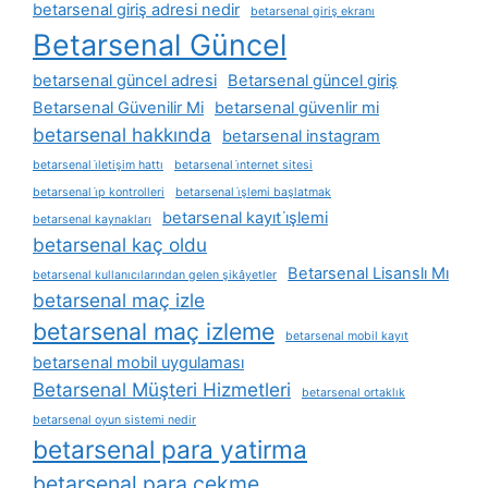
betarsenal giriş adresi nedir
betarsenal giriş ekranı
Betarsenal Güncel
betarsenal güncel adresi
Betarsenal güncel giriş
Betarsenal Güvenilir Mi
betarsenal güvenlir mi
betarsenal hakkında
betarsenal instagram
betarsenal i̇letişim hattı
betarsenal i̇nternet sitesi
betarsenal i̇p kontrolleri
betarsenal i̇şlemi başlatmak
betarsenal kayıt i̇şlemi
betarsenal kaynakları
betarsenal kaç oldu
Betarsenal Lisanslı Mı
betarsenal kullanıcılarından gelen şikâyetler
betarsenal maç izle
betarsenal maç izleme
betarsenal mobil kayıt
betarsenal mobil uygulaması
Betarsenal Müşteri Hizmetleri
betarsenal ortaklık
betarsenal oyun sistemi nedir
betarsenal para yatirma
betarsenal para çekme