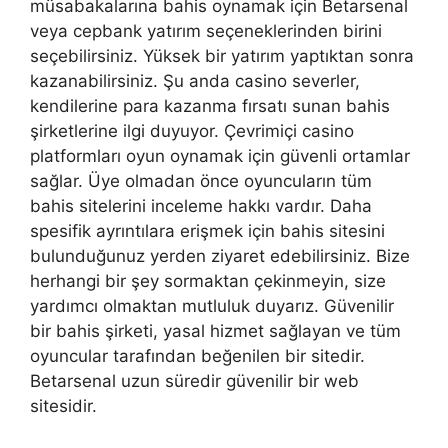
müsabakalarına bahis oynamak için Betarsenal
veya cepbank yatırım seçeneklerinden birini
seçebilirsiniz. Yüksek bir yatırım yaptıktan sonra
kazanabilirsiniz. Şu anda casino severler,
kendilerine para kazanma fırsatı sunan bahis
şirketlerine ilgi duyuyor. Çevrimiçi casino
platformları oyun oynamak için güvenli ortamlar
sağlar. Üye olmadan önce oyuncuların tüm
bahis sitelerini inceleme hakkı vardır. Daha
spesifik ayrıntılara erişmek için bahis sitesini
bulunduğunuz yerden ziyaret edebilirsiniz. Bize
herhangi bir şey sormaktan çekinmeyin, size
yardımcı olmaktan mutluluk duyarız. Güvenilir
bir bahis şirketi, yasal hizmet sağlayan ve tüm
oyuncular tarafından beğenilen bir sitedir.
Betarsenal uzun süredir güvenilir bir web
sitesidir.