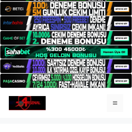
İçeriğe
atla
Menü