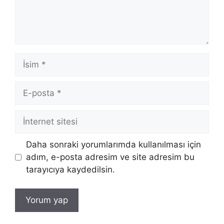
İsim
E-
posta
İnternet
sitesi
Daha sonraki yorumlarımda kullanılması için
adım, e-posta adresim ve site adresim bu
tarayıcıya kaydedilsin.