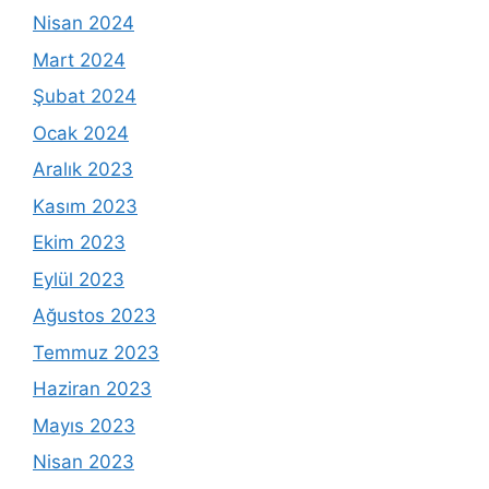
Nisan 2024
Mart 2024
Şubat 2024
Ocak 2024
Aralık 2023
Kasım 2023
Ekim 2023
Eylül 2023
Ağustos 2023
Temmuz 2023
Haziran 2023
Mayıs 2023
Nisan 2023