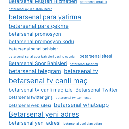
Betarsenal Müşteri Hizmetleri
betarsenal ortaklık
betarsenal oyun sistemi nedir
betarsenal para yatirma
betarsenal para çekme
betarsenal promosyon
betarsenal promosyon kodu
betarsenal sanal bahisler
betarsenal sitesi
betarsenal sanal spor bahisleri casino oyunları
Betarsenal Spor Bahisleri
betarsenal tasarımı
betarsenal telegram
betarsenal tv
betarsenal tv canli maç
betarsenal tv canli maç izle
Betarsenal Twitter
betarsenal twitter giriş
betarsenal twitter hesabı
betarsenal whatsapp
betarsenal web sitesi
Betarsenal yeni adres
betarsenal yeni adresi
betarsenal yeni alan adları