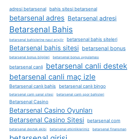
adresi betarsenal
bahis sitesi betarsenal
betarsenal adres
Betarsenal adresi
Betarsenal Bahis
betarsenal bahis siteleri
betarsenal bahislerine nasıl erişilir
Betarsenal bahis sitesi
betarsenal bonus
betarsenal bonus bilgileri
betarsenal bonus uygulaması
betarsenal canli destek
betarsenal canli
betarsenal canli maç izle
Betarsenal canlı bahis
betarsenal canlı bingo
betarsenal canlı sanal sitesi
betarsenal canlı spor bahisleri
Betarsenal Casino
Betarsenal Casino Oyunları
Betarsenal Casino Sitesi
betarsenal com
betarsenal destek ekibi
betarsenal etkinliklerimiz
betarsenal finansman
betarsenal girisi