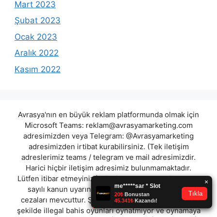
Mart 2023
Şubat 2023
Ocak 2023
Aralık 2022
Kasım 2022
Avrasya'nın en büyük reklam platformunda olmak için
Microsoft Teams:
reklam@avrasyamarketing.com
adresimizden veya Telegram: @Avrasyamarketing
adresimizden irtibat kurabilirsiniz. (Tek iletişim
adreslerimiz teams / telegram ve mail adresimizdir.
Harici hiçbir iletişim adresimiz bulunmamaktadır.
Lütfen itibar etmeyiniz.) Türkiye yasalarına göre 7258
sayılı kanun uyarınca yasa dışı bahis oynamanın
cezaları mevcuttur. Şu an bulunduğunuz site hiç bir
şekilde illegal bahis oyunları oynatmıyor ve oynamaya