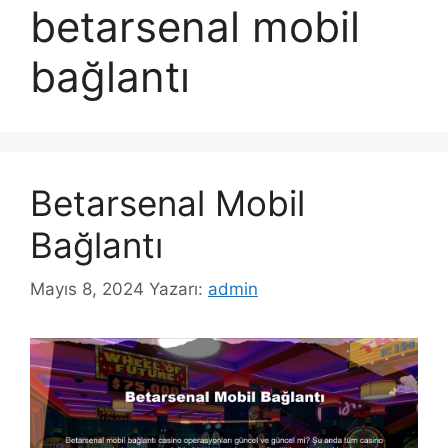
betarsenal mobil
bağlantı
Betarsenal Mobil
Bağlantı
Mayıs 8, 2024
Yazarı:
admin