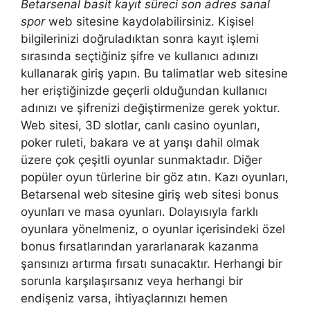
Betarsenal basit kayıt süreci son adres sanal
spor
web sitesine kaydolabilirsiniz. Kişisel
bilgilerinizi doğruladıktan sonra kayıt işlemi
sırasında seçtiğiniz şifre ve kullanıcı adınızı
kullanarak giriş yapın. Bu talimatlar web sitesine
her eriştiğinizde geçerli olduğundan kullanıcı
adınızı ve şifrenizi değiştirmenize gerek yoktur.
Web sitesi, 3D slotlar, canlı casino oyunları,
poker ruleti, bakara ve at yarışı dahil olmak
üzere çok çeşitli oyunlar sunmaktadır. Diğer
popüler oyun türlerine bir göz atın. Kazı oyunları,
Betarsenal web sitesine giriş web sitesi bonus
oyunları ve masa oyunları. Dolayısıyla farklı
oyunlara yönelmeniz, o oyunlar içerisindeki özel
bonus fırsatlarından yararlanarak kazanma
şansınızı artırma fırsatı sunacaktır. Herhangi bir
sorunla karşılaşırsanız veya herhangi bir
endişeniz varsa, ihtiyaçlarınızı hemen