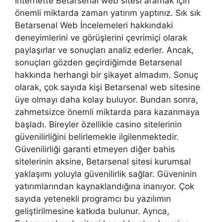
İnternette Betarsenal web sitesi aramak için
önemli miktarda zaman yatırım yaptınız. Sık sık
Betarsenal Web İncelemeleri hakkındaki
deneyimlerini ve görüşlerini çevrimiçi olarak
paylaşırlar ve sonuçları analiz ederler. Ancak,
sonuçları gözden geçirdiğimde Betarsenal
hakkında herhangi bir şikayet almadım. Sonuç
olarak, çok sayıda kişi Betarsenal web sitesine
üye olmayı daha kolay buluyor. Bundan sonra,
zahmetsizce önemli miktarda para kazanmaya
başladı. Bireyler özellikle casino sitelerinin
güvenilirliğini belirlemekle ilgilenmektedir.
Güvenilirliği garanti etmeyen diğer bahis
sitelerinin aksine, Betarsenal sitesi kurumsal
yaklaşımı yoluyla güvenilirlik sağlar. Güveninin
yatırımlarından kaynaklandığına inanıyor. Çok
sayıda yetenekli programcı bu yazılımın
geliştirilmesine katkıda bulunur. Ayrıca,