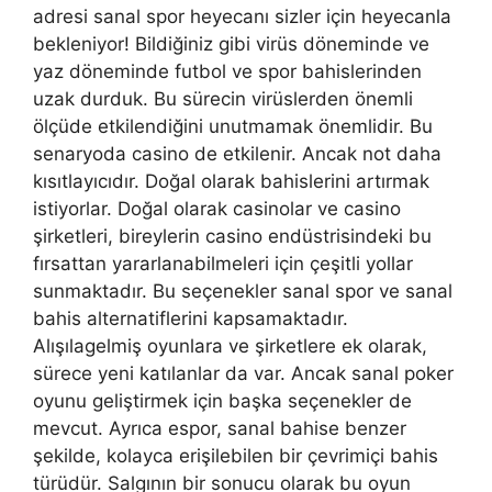
adresi sanal spor heyecanı sizler için heyecanla
bekleniyor! Bildiğiniz gibi virüs döneminde ve
yaz döneminde futbol ve spor bahislerinden
uzak durduk. Bu sürecin virüslerden önemli
ölçüde etkilendiğini unutmamak önemlidir. Bu
senaryoda casino de etkilenir. Ancak not daha
kısıtlayıcıdır. Doğal olarak bahislerini artırmak
istiyorlar. Doğal olarak casinolar ve casino
şirketleri, bireylerin casino endüstrisindeki bu
fırsattan yararlanabilmeleri için çeşitli yollar
sunmaktadır. Bu seçenekler sanal spor ve sanal
bahis alternatiflerini kapsamaktadır.
Alışılagelmiş oyunlara ve şirketlere ek olarak,
sürece yeni katılanlar da var. Ancak sanal poker
oyunu geliştirmek için başka seçenekler de
mevcut. Ayrıca espor, sanal bahise benzer
şekilde, kolayca erişilebilen bir çevrimiçi bahis
türüdür. Salgının bir sonucu olarak bu oyun