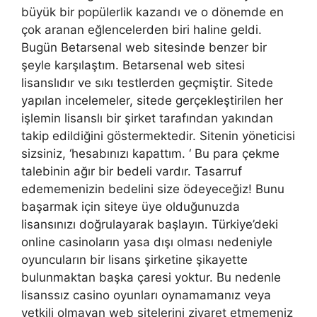
büyük bir popülerlik kazandı ve o dönemde en
çok aranan eğlencelerden biri haline geldi.
Bugün Betarsenal web sitesinde benzer bir
şeyle karşılaştım. Betarsenal web sitesi
lisanslıdır ve sıkı testlerden geçmiştir. Sitede
yapılan incelemeler, sitede gerçekleştirilen her
işlemin lisanslı bir şirket tarafından yakından
takip edildiğini göstermektedir. Sitenin yöneticisi
sizsiniz, ‘hesabınızı kapattım. ‘ Bu para çekme
talebinin ağır bir bedeli vardır. Tasarruf
edememenizin bedelini size ödeyeceğiz! Bunu
başarmak için siteye üye olduğunuzda
lisansınızı doğrulayarak başlayın. Türkiye’deki
online casinoların yasa dışı olması nedeniyle
oyuncuların bir lisans şirketine şikayette
bulunmaktan başka çaresi yoktur. Bu nedenle
lisanssız casino oyunları oynamamanız veya
yetkili olmayan web sitelerini ziyaret etmemeniz