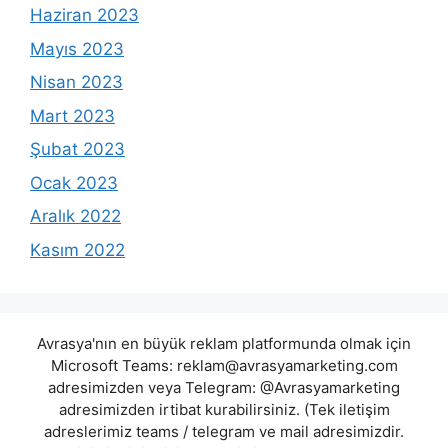
Haziran 2023
Mayıs 2023
Nisan 2023
Mart 2023
Şubat 2023
Ocak 2023
Aralık 2022
Kasım 2022
Avrasya'nın en büyük reklam platformunda olmak için
Microsoft Teams:
reklam@avrasyamarketing.com
adresimizden veya Telegram: @Avrasyamarketing
adresimizden irtibat kurabilirsiniz. (Tek iletişim
adreslerimiz teams / telegram ve mail adresimizdir.