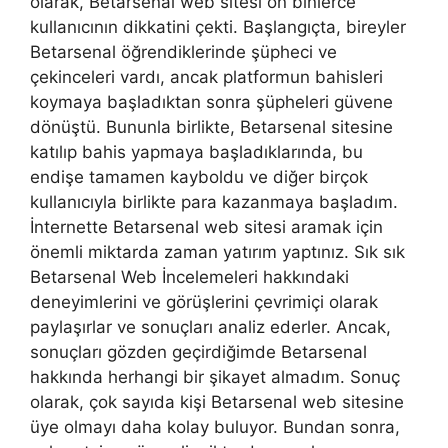
olarak, Betarsenal web sitesi on binlerce
kullanıcının dikkatini çekti. Başlangıçta, bireyler
Betarsenal öğrendiklerinde şüpheci ve
çekinceleri vardı, ancak platformun bahisleri
koymaya başladıktan sonra şüpheleri güvene
dönüştü. Bununla birlikte, Betarsenal sitesine
katılıp bahis yapmaya başladıklarında, bu
endişe tamamen kayboldu ve diğer birçok
kullanıcıyla birlikte para kazanmaya başladım.
İnternette Betarsenal web sitesi aramak için
önemli miktarda zaman yatırım yaptınız. Sık sık
Betarsenal Web İncelemeleri hakkındaki
deneyimlerini ve görüşlerini çevrimiçi olarak
paylaşırlar ve sonuçları analiz ederler. Ancak,
sonuçları gözden geçirdiğimde Betarsenal
hakkında herhangi bir şikayet almadım. Sonuç
olarak, çok sayıda kişi Betarsenal web sitesine
üye olmayı daha kolay buluyor. Bundan sonra,