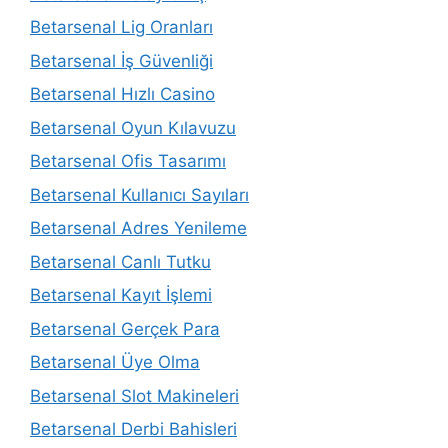
Betarsenal Lig Oranları
Betarsenal İş Güvenliği
Betarsenal Hızlı Casino
Betarsenal Oyun Kılavuzu
Betarsenal Ofis Tasarımı
Betarsenal Kullanıcı Sayıları
Betarsenal Adres Yenileme
Betarsenal Canlı Tutku
Betarsenal Kayıt İşlemi
Betarsenal Gerçek Para
Betarsenal Üye Olma
Betarsenal Slot Makineleri
Betarsenal Derbi Bahisleri