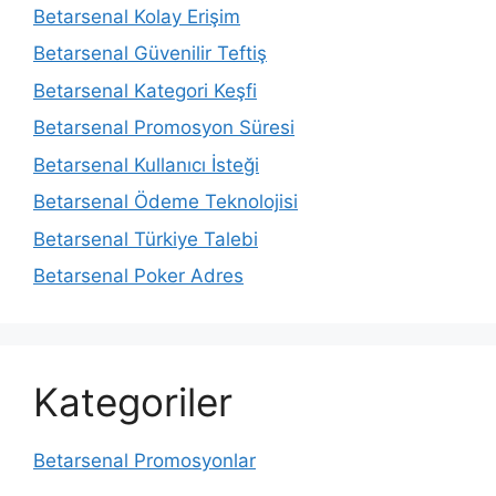
Betarsenal Kolay Erişim
Betarsenal Güvenilir Teftiş
Betarsenal Kategori Keşfi
Betarsenal Promosyon Süresi
Betarsenal Kullanıcı İsteği
Betarsenal Ödeme Teknolojisi
Betarsenal Türkiye Talebi
Betarsenal Poker Adres
Kategoriler
Betarsenal Promosyonlar