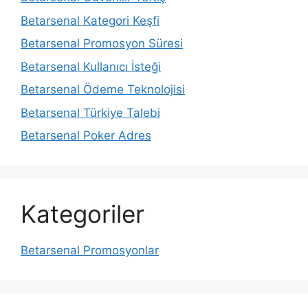
Betarsenal Kategori Keşfi
Betarsenal Promosyon Süresi
Betarsenal Kullanıcı İsteği
Betarsenal Ödeme Teknolojisi
Betarsenal Türkiye Talebi
Betarsenal Poker Adres
Kategoriler
Betarsenal Promosyonlar