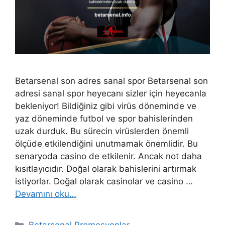
Betarsenal son adres sanal spor Betarsenal son
adresi sanal spor heyecanı sizler için heyecanla
bekleniyor! Bildiğiniz gibi virüs döneminde ve
yaz döneminde futbol ve spor bahislerinden
uzak durduk. Bu sürecin virüslerden önemli
ölçüde etkilendiğini unutmamak önemlidir. Bu
senaryoda casino de etkilenir. Ancak not daha
kısıtlayıcıdır. Doğal olarak bahislerini artırmak
istiyorlar. Doğal olarak casinolar ve casino …
Devamını oku…
Kategoriler