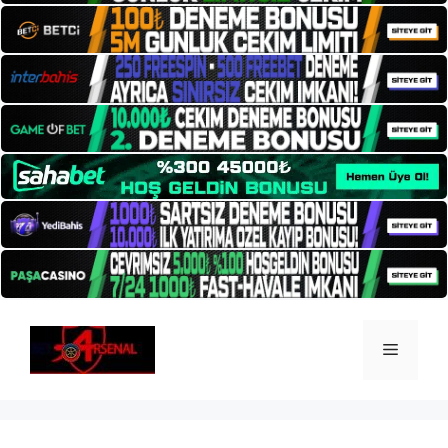
İçeriğe
atla
Menü