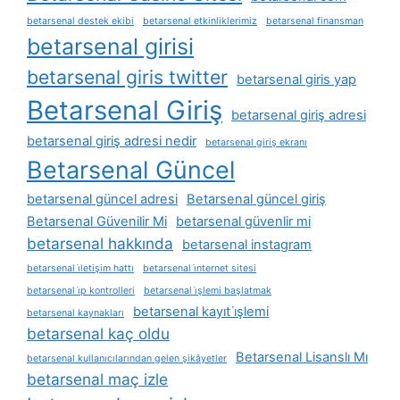
betarsenal destek ekibi
betarsenal etkinliklerimiz
betarsenal finansman
betarsenal girisi
betarsenal giris twitter
betarsenal giris yap
Betarsenal Giriş
betarsenal giriş adresi
betarsenal giriş adresi nedir
betarsenal giriş ekranı
Betarsenal Güncel
betarsenal güncel adresi
Betarsenal güncel giriş
Betarsenal Güvenilir Mi
betarsenal güvenlir mi
betarsenal hakkında
betarsenal instagram
betarsenal i̇letişim hattı
betarsenal i̇nternet sitesi
betarsenal i̇p kontrolleri
betarsenal i̇şlemi başlatmak
betarsenal kayıt i̇şlemi
betarsenal kaynakları
betarsenal kaç oldu
Betarsenal Lisanslı Mı
betarsenal kullanıcılarından gelen şikâyetler
betarsenal maç izle