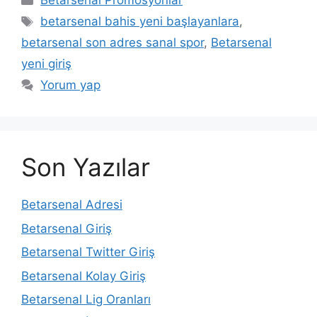
Betarsenal Promosyonlar
Etiketler
betarsenal bahis yeni başlayanlara
,
betarsenal son adres sanal spor
,
Betarsenal
yeni giriş
Yorum yap
Son Yazılar
Betarsenal Adresi
Betarsenal Giriş
Betarsenal Twitter Giriş
Betarsenal Kolay Giriş
Betarsenal Lig Oranları