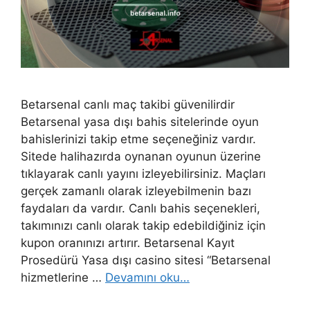
Betarsenal canlı maç takibi güvenilirdir
Betarsenal yasa dışı bahis sitelerinde oyun
bahislerinizi takip etme seçeneğiniz vardır.
Sitede halihazırda oynanan oyunun üzerine
tıklayarak canlı yayını izleyebilirsiniz. Maçları
gerçek zamanlı olarak izleyebilmenin bazı
faydaları da vardır. Canlı bahis seçenekleri,
takımınızı canlı olarak takip edebildiğiniz için
kupon oranınızı artırır. Betarsenal Kayıt
Prosedürü Yasa dışı casino sitesi “Betarsenal
hizmetlerine …
Devamını oku…