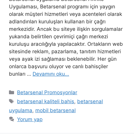
Uygulaması, Betarsenal programı için yaygın
olarak müşteri hizmetleri veya acenteleri olarak
adlandırılan kuruluşları kullanan bir çağrı
merkezidir. Ancak bu siteye ilişkin sorgulamalar
yukarıda belirtilen çevrimiçi çağrı merkezi
kuruluşu aracılığıyla yapılacaktır. Ortakların web
sitesinde reklam, pazarlama, tanıtım hizmetleri
veya ayak izi sağlaması beklenebilir. Her gün
onlarca başvuru oluyor ve canlı bahisçiler
bunları …
Devamını oku…
Kategoriler
Betarsenal Promosyonlar
Etiketler
betarsenal kaliteli bahis
,
betarsenal
uygulama
,
mobil betarsenal
Yorum yap