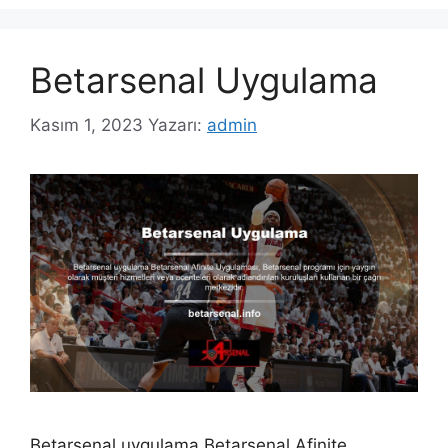
Betarsenal Uygulama
Kasım 1, 2023
Yazarı:
admin
Betarsenal uygulama Betarsenal Afinite