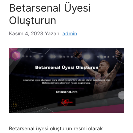
Betarsenal Üyesi
Oluşturun
Kasım 4, 2023
Yazarı:
admin
Betarsenal üyesi oluşturun resmi olarak