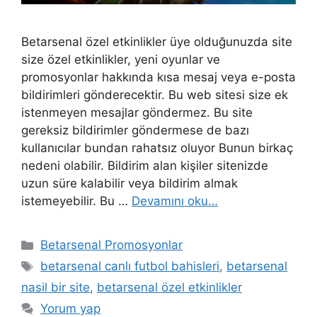
Betarsenal özel etkinlikler üye olduğunuzda site
size özel etkinlikler, yeni oyunlar ve
promosyonlar hakkında kısa mesaj veya e-posta
bildirimleri gönderecektir. Bu web sitesi size ek
istenmeyen mesajlar göndermez. Bu site
gereksiz bildirimler göndermese de bazı
kullanıcılar bundan rahatsız oluyor Bunun birkaç
nedeni olabilir. Bildirim alan kişiler sitenizde
uzun süre kalabilir veya bildirim almak
istemeyebilir. Bu …
Devamını oku…
Kategoriler
Betarsenal Promosyonlar
Etiketler
betarsenal canlı futbol bahisleri
,
betarsenal
nasil bir site
,
betarsenal özel etkinlikler
Yorum yap