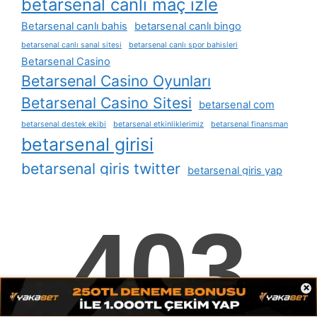
betarsenal canli maç izle
Betarsenal canlı bahis
betarsenal canlı bingo
betarsenal canlı sanal sitesi
betarsenal canlı spor bahisleri
Betarsenal Casino
Betarsenal Casino Oyunları
Betarsenal Casino Sitesi
betarsenal com
betarsenal destek ekibi
betarsenal etkinliklerimiz
betarsenal finansman
betarsenal girisi
betarsenal giris twitter
betarsenal giris yap
Betarsenal Giriş
betarsenal giriş adresi
betarsenal giriş adresi nedir
betarsenal giriş ekranı
Betarsenal Güncel
betarsenal güncel adresi
Betarsenal güncel giriş
Betarsenal Güvenilir Mi
betarsenal güvenlir mi
×
betarsenal hakkında
betarsenal instagram