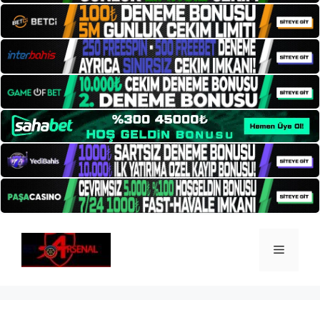
İçeriğe
atla
Menü