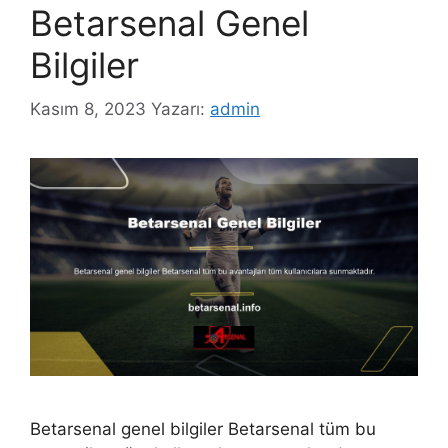
Betarsenal Genel
Bilgiler
Kasım 8, 2023
Yazarı:
admin
Betarsenal genel bilgiler Betarsenal tüm bu