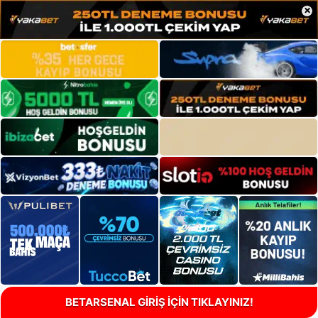
×
BETARSENAL GİRİŞ İÇİN TIKLAYINIZ!