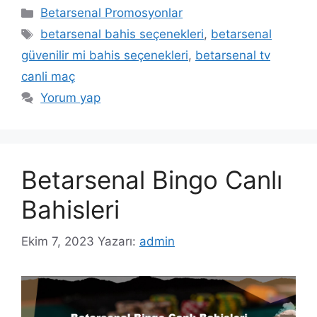
Kategoriler
Betarsenal Promosyonlar
Etiketler
betarsenal bahis seçenekleri
,
betarsenal
güvenilir mi bahis seçenekleri
,
betarsenal tv
canli maç
Yorum yap
Betarsenal Bingo Canlı
Bahisleri
Ekim 7, 2023
Yazarı:
admin