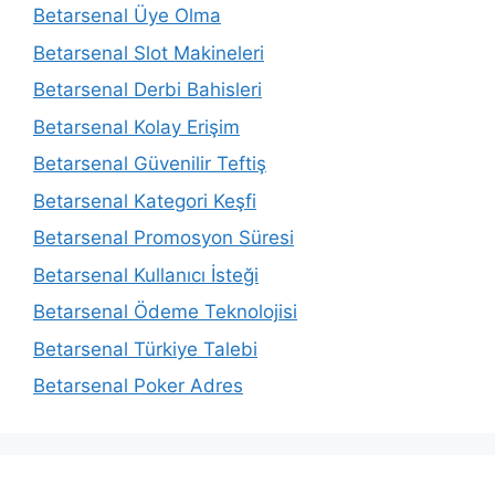
Betarsenal Üye Olma
Betarsenal Slot Makineleri
Betarsenal Derbi Bahisleri
Betarsenal Kolay Erişim
Betarsenal Güvenilir Teftiş
Betarsenal Kategori Keşfi
Betarsenal Promosyon Süresi
Betarsenal Kullanıcı İsteği
Betarsenal Ödeme Teknolojisi
Betarsenal Türkiye Talebi
Betarsenal Poker Adres